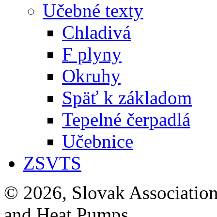
Učebné texty
Chladivá
F plyny
Okruhy
Späť k základom
Tepelné čerpadlá
Učebnice
ZSVTS
© 2026, Slovak Association
and Heat Pumps