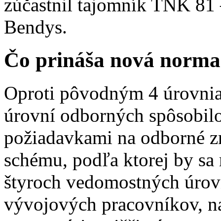
zúčastnil tajomník TNK 81 
Bendys.
Čo prináša nová norm
Oproti pôvodným 4 úrovnia
úrovní odborných spôsobilo
požiadavkami na odborné zna
schému, podľa ktorej by sa 
štyroch vedomostných úrovn
vývojových pracovníkov, na