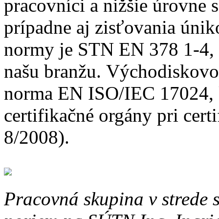
pracovníci a nižšie úrovne 
prípadne aj zisťovania úni
normy je STN EN 378 1-4, k
našu branžu. Východiskovou
norma EN ISO/IEC 17024, k
certifikačné orgány pri cert
8/2008).
Pracovná skupina v strede s