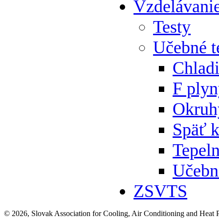
Vzdelávani
Testy
Učebné t
Chlad
F ply
Okruh
Späť 
Tepeln
Učebn
ZSVTS
© 2026, Slovak Association for Cooling, Air Conditioning and Heat