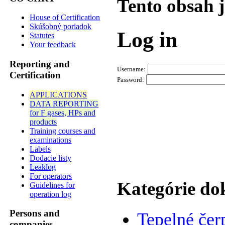
Tento obsah 
House of Certification
Skúšobný poriadok
Log in
Statutes
Your feedback
Reporting and
Username:
Certification
Password:
APPLICATIONS
DATA REPORTING
for F gases, HPs and
products
Training courses and
examinations
Labels
Dodacie listy
Leaklog
For operators
Kategórie d
Guidelines for
operation log
Persons and
Tepelné čer
companies