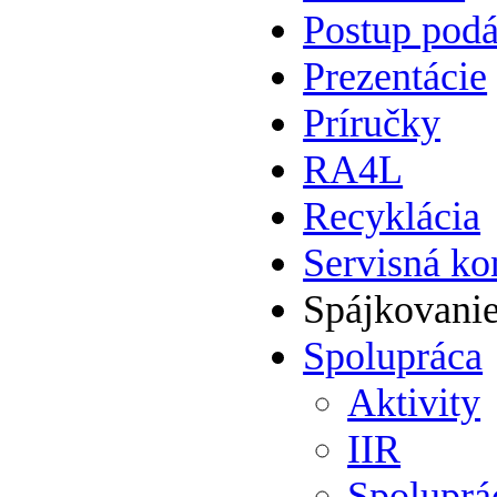
Postup podá
Prezentácie
Príručky
RA4L
Recyklácia
Servisná ko
Spájkovani
Spolupráca
Aktivity
IIR
Spolupr