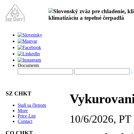
Documents
L
SZ CHKT
Vykurovani
Staň sa členom
More
10/6/2026, PT
Price List
Contact
CO CHKT