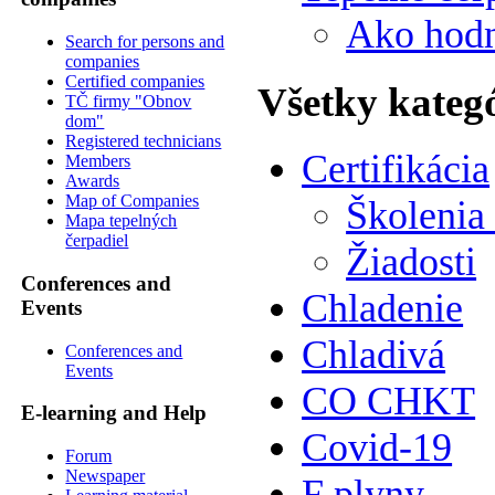
Ako hodn
Search for persons and
companies
Certified companies
Všetky kateg
TČ firmy "Obnov
dom"
Registered technicians
Certifikácia
Members
Awards
Map of Companies
Školenia
Mapa tepelných
čerpadiel
Žiadosti
Conferences and
Chladenie
Events
Chladivá
Conferences and
Events
CO CHKT
E-learning and Help
Covid-19
Forum
Newspaper
F plyny