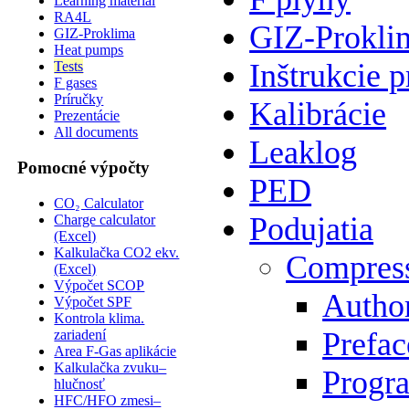
Learning material
RA4L
GIZ-Prokli
GIZ-Proklima
Heat pumps
Inštrukcie p
Tests
F gases
Príručky
Kalibrácie
Prezentácie
All documents
Leaklog
Pomocné výpočty
PED
CO₂ Calculator
Podujatia
Charge calculator
(Excel)
Kalkulačka CO2 ekv.
Compres
(Excel)
Výpočet SCOP
Author
Výpočet SPF
Kontrola klima.
Prefac
zariadení
Area F-Gas aplikácie
Kalkulačka zvuku–
Progr
hlučnosť
HFC/HFO zmesi–