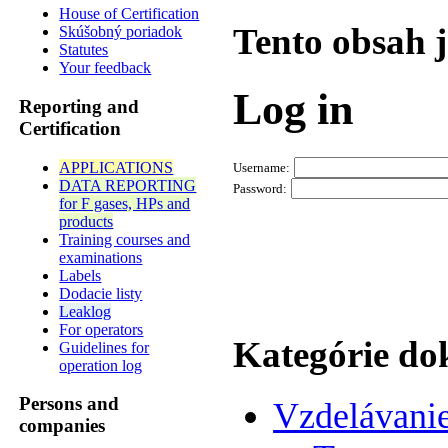
House of Certification
Tento obsah 
Skúšobný poriadok
Statutes
Your feedback
Log in
Reporting and
Certification
APPLICATIONS
Username:
DATA REPORTING
Password:
for F gases, HPs and
products
Training courses and
examinations
Labels
Dodacie listy
Leaklog
For operators
Kategórie d
Guidelines for
operation log
Persons and
Vzdelávani
companies