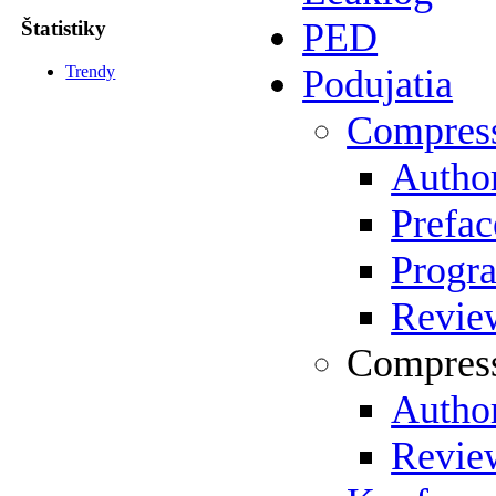
PED
Štatistiky
Trendy
Podujatia
Compres
Author
Prefac
Progr
Review
Compress
Author
Review