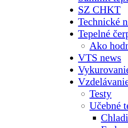
SZ CHKT
Technické 
Tepelné čer
Ako hodn
VTS news
Vykurovani
Vzdelávani
Testy
Učebné t
Chlad