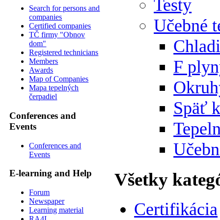
Testy
Search for persons and
companies
Učebné t
Certified companies
TČ firmy "Obnov
Chlad
dom"
Registered technicians
F ply
Members
Awards
Map of Companies
Okruh
Mapa tepelných
čerpadiel
Späť 
Conferences and
Tepeln
Events
Učebn
Conferences and
Events
E-learning and Help
Všetky kateg
Forum
Newspaper
Certifikácia
Learning material
RA4L