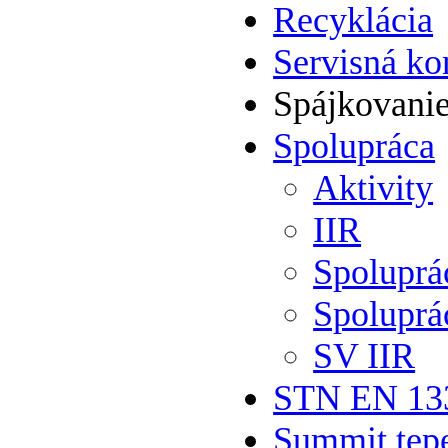
Recyklácia
Servisná ko
Spájkovani
Spolupráca
Aktivity
IIR
Spolupr
Spoluprá
SV IIR
STN EN 13
Summit tepe