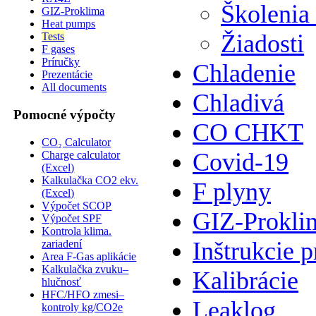
Školenia
GIZ-Proklima
Heat pumps
Žiadosti
Tests
F gases
Príručky
Chladenie
Prezentácie
All documents
Chladivá
Pomocné výpočty
CO CHKT
CO₂ Calculator
Covid-19
Charge calculator
(Excel)
Kalkulačka CO2 ekv.
F plyny
(Excel)
Výpočet SCOP
GIZ-Prokli
Výpočet SPF
Kontrola klima.
Inštrukcie p
zariadení
Area F-Gas aplikácie
Kalkulačka zvuku–
Kalibrácie
hlučnosť
HFC/HFO zmesi–
Leaklog
kontroly kg/CO2e