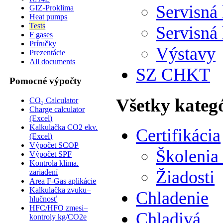
Servisná
GIZ-Proklima
Heat pumps
Tests
Servisná
F gases
Príručky
Výstavy
Prezentácie
All documents
SZ CHKT
Pomocné výpočty
Všetky kateg
CO₂ Calculator
Charge calculator
(Excel)
Kalkulačka CO2 ekv.
Certifikácia
(Excel)
Výpočet SCOP
Školenia
Výpočet SPF
Kontrola klima.
Žiadosti
zariadení
Area F-Gas aplikácie
Kalkulačka zvuku–
Chladenie
hlučnosť
HFC/HFO zmesi–
Chladivá
kontroly kg/CO2e