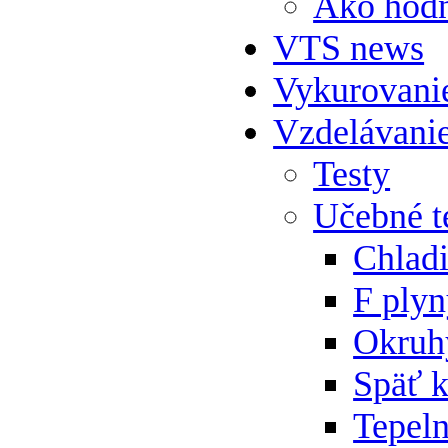
Ako hodn
VTS news
Vykurovani
Vzdelávani
Testy
Učebné t
Chlad
F ply
Okruh
Späť 
Tepeln