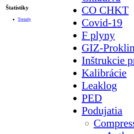
CO CHKT
Štatistiky
Trendy
Covid-19
F plyny
GIZ-Prokli
Inštrukcie p
Kalibrácie
Leaklog
PED
Podujatia
Compres