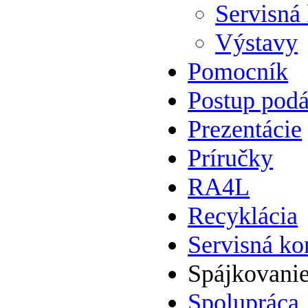
Servisná
Výstavy
Pomocník
Postup podá
Prezentácie
Príručky
RA4L
Recyklácia
Servisná ko
Spájkovani
Spolupráca