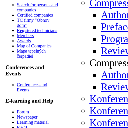
Compres
Search for persons and
companies
Author
Certified companies
TČ firmy "Obnov
Prefac
dom"
Registered technicians
Progr
Members
Awards
Map of Companies
Review
Mapa tepelných
čerpadiel
Compress
Conferences and
Author
Events
Review
Conferences and
Events
Konferen
E-learning and Help
Konferen
Forum
Newspaper
Konferen
Learning material
RA4L