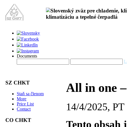
Documents
L
SZ CHKT
All in one 
Staň sa členom
More
14/4/2025, PT
Price List
Contact
CO CHKT
Tento obsah 