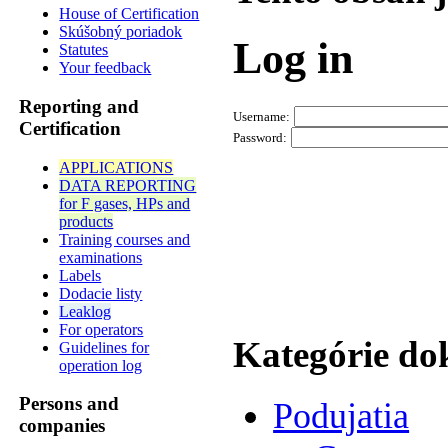
House of Certification
Skúšobný poriadok
Log in
Statutes
Your feedback
Reporting and
Username:
Certification
Password:
APPLICATIONS
DATA REPORTING
for F gases, HPs and
products
Training courses and
examinations
Labels
Dodacie listy
Leaklog
For operators
Kategórie d
Guidelines for
operation log
Persons and
Podujatia
companies