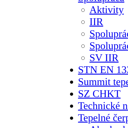
Aktivity
IIR
Spolupr
Spoluprá
SV IIR
STN EN 13
Summit tepe
SZ CHKT
Technické 
Tepelné čer