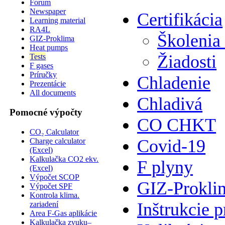
Forum
Newspaper
Certifikácia
Learning material
RA4L
Školenia
GIZ-Proklima
Heat pumps
Žiadosti
Tests
F gases
Príručky
Chladenie
Prezentácie
All documents
Chladivá
Pomocné výpočty
CO CHKT
CO₂ Calculator
Covid-19
Charge calculator
(Excel)
Kalkulačka CO2 ekv.
F plyny
(Excel)
Výpočet SCOP
GIZ-Prokli
Výpočet SPF
Kontrola klima.
Inštrukcie p
zariadení
Area F-Gas aplikácie
Kalkulačka zvuku–