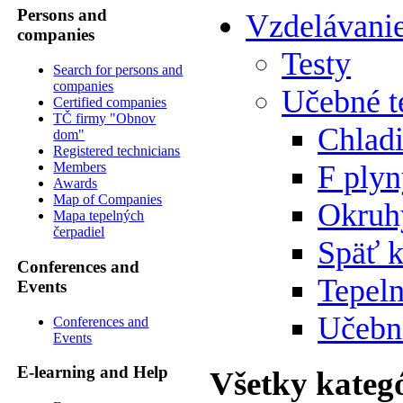
Persons and
Vzdelávani
companies
Testy
Search for persons and
companies
Učebné t
Certified companies
TČ firmy "Obnov
Chlad
dom"
Registered technicians
F ply
Members
Awards
Map of Companies
Okruh
Mapa tepelných
čerpadiel
Späť 
Conferences and
Tepeln
Events
Učebn
Conferences and
Events
E-learning and Help
Všetky kateg