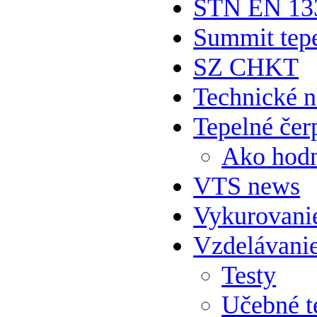
STN EN 13
Summit tepe
SZ CHKT
Technické 
Tepelné čer
Ako hodn
VTS news
Vykurovani
Vzdelávani
Testy
Učebné t