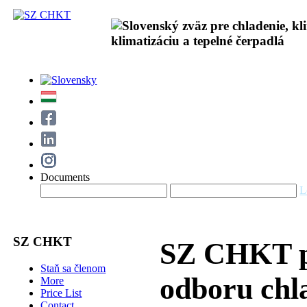
Documents
L
SZ CHKT
SZ CHKT po
Staň sa členom
odboru chl
More
Price List
Contact