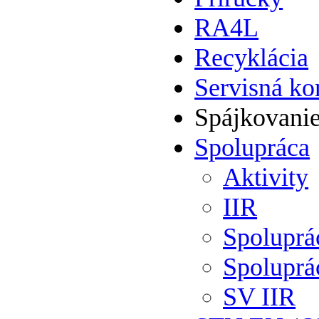
RA4L
Recyklácia
Servisná ko
Spájkovani
Spolupráca
Aktivity
IIR
Spolupr
Spoluprá
SV IIR