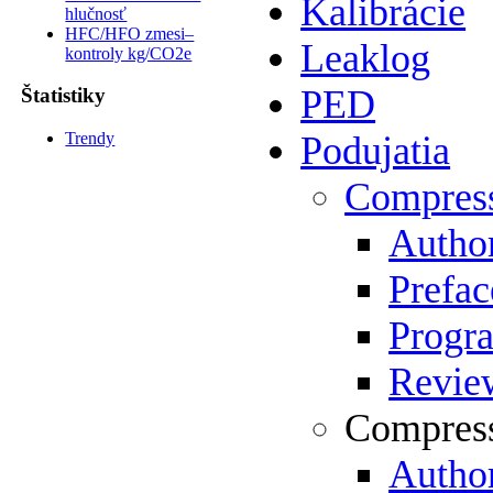
Kalibrácie
hlučnosť
HFC/HFO zmesi–
Leaklog
kontroly kg/CO2e
PED
Štatistiky
Trendy
Podujatia
Compres
Author
Prefac
Progr
Review
Compress
Author