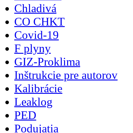
Chladivá
CO CHKT
Covid-19
F plyny
GIZ-Proklima
Inštrukcie pre autorov
Kalibrácie
Leaklog
PED
Podujatia