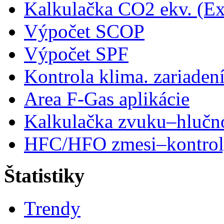
Kalkulačka CO2 ekv. (Ex
Výpočet SCOP
Výpočet SPF
Kontrola klima. zariaden
Area F-Gas aplikácie
Kalkulačka zvuku–hlučn
HFC/HFO zmesi–kontro
Štatistiky
Trendy