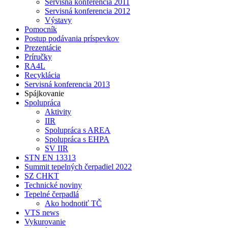
Servisná konferencia 2011
Servisná konferencia 2012
Výstavy
Pomocník
Postup podávania príspevkov
Prezentácie
Príručky
RA4L
Recyklácia
Servisná konferencia 2013
Spájkovanie
Spolupráca
Aktivity
IIR
Spolupráca s AREA
Spolupráca s EHPA
SV IIR
STN EN 13313
Summit tepelných čerpadiel 2022
SZ CHKT
Technické noviny
Tepelné čerpadlá
Ako hodnotiť TČ
VTS news
Vykurovanie