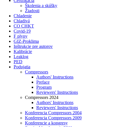
Certifikácia
Školenia a skúšky
Žiadosti
Chladenie
Chladivá
CO CHKT
Covid-19
F plyny
GIZ-Proklima
Inštrukcie pre autorov
Kalibrácie
Leaklog
PED
Podujatia
Compressors
Authors' Instructions
Preface
Program
Reviewers' Instructions
Compressors 2024
Authors' Instructions
Reviewers' Instructions
Konferencia Compressors 2004
Konferencia Compressors 2009
Konferencie a kongresy