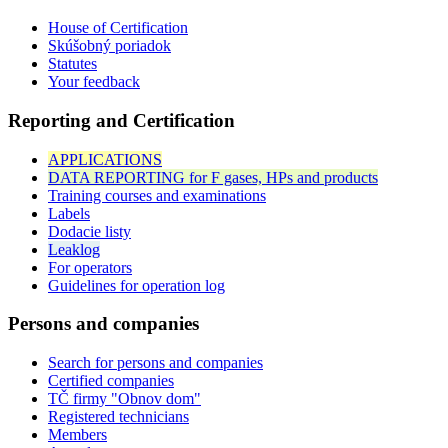
House of Certification
Skúšobný poriadok
Statutes
Your feedback
Reporting and Certification
APPLICATIONS
DATA REPORTING for F gases, HPs and products
Training courses and examinations
Labels
Dodacie listy
Leaklog
For operators
Guidelines for operation log
Persons and companies
Search for persons and companies
Certified companies
TČ firmy "Obnov dom"
Registered technicians
Members