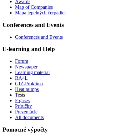
Awards
Map of Companies
Mapa tepelných čerpadiel
Conferences and Events
Conferences and Events
E-learning and Help
Forum
Newspaper
Learning material
RA4L
GIZ-Proklima
Heat pumps
Tests
F gases
Príručky
Prezentácie
All documents
Pomocné výpočty