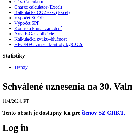
CO₂ Calculator
Charge calculator (Excel)
Kalkulačka CO2 ekv. (Excel)
Výpočet SCOP
Výpočet SPF
Kontrola klima. zariadení
Area F-Gas aplikácie
Kalkulačka zvuku–hlučnosť
HFC/HFO zmesi–kontroly kg/CO2e
Štatistiky
Trendy
Schválené uznesenia na 30. Val
11/4/2024, PT
Tento obsah je dostupný len pre
členov SZ CHKT.
Log in