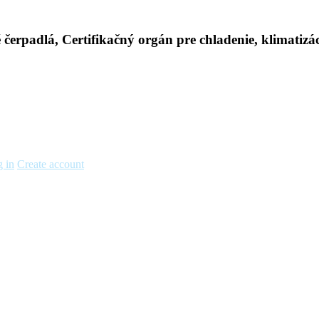
 in
Create account