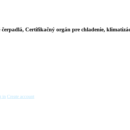
 in
Create account