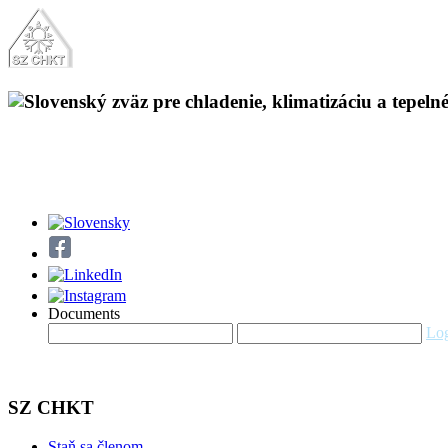
Documents
Log
SZ CHKT
Staň sa členom