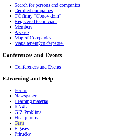
Search for persons and companies
Certified companies
TČ firmy "Obnov dom"
Registered technicians
Members
Awards
Map of Companies
Mapa tepelných čerpadiel
Conferences and Events
Conferences and Events
E-learning and Help
Forum
Newspaper
Learning material
RA4L
GIZ-Proklima
Heat pumps
Tests
F gases
Príručky