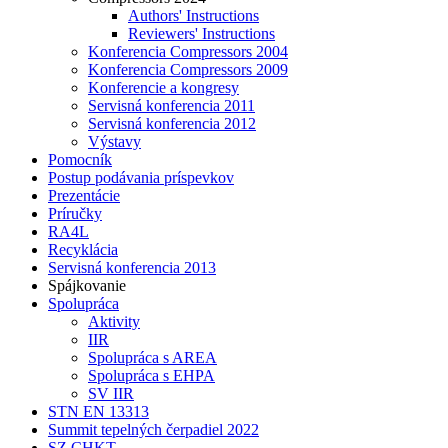
Authors' Instructions
Reviewers' Instructions
Konferencia Compressors 2004
Konferencia Compressors 2009
Konferencie a kongresy
Servisná konferencia 2011
Servisná konferencia 2012
Výstavy
Pomocník
Postup podávania príspevkov
Prezentácie
Príručky
RA4L
Recyklácia
Servisná konferencia 2013
Spájkovanie
Spolupráca
Aktivity
IIR
Spolupráca s AREA
Spolupráca s EHPA
SV IIR
STN EN 13313
Summit tepelných čerpadiel 2022
SZ CHKT