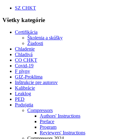
SZ CHKT
Všetky kategórie
Certifikácia
Školenia a skúšky
Žiadosti
Chladenie
Chladivá
CO CHKT
Covid-19
F plyny
GIZ-Proklima
Inštrukcie pre autorov
Kalibrácie
Leaklog
PED
Podujatia
Compressors
Authors' Instructions
Preface
Program
Reviewers' Instructions
Compressors 2024