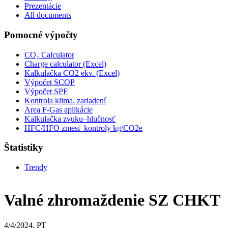
Prezentácie
All documents
Pomocné výpočty
CO₂ Calculator
Charge calculator (Excel)
Kalkulačka CO2 ekv. (Excel)
Výpočet SCOP
Výpočet SPF
Kontrola klima. zariadení
Area F-Gas aplikácie
Kalkulačka zvuku–hlučnosť
HFC/HFO zmesi–kontroly kg/CO2e
Štatistiky
Trendy
Valné zhromaždenie SZ CHKT
4/4/2024, PT