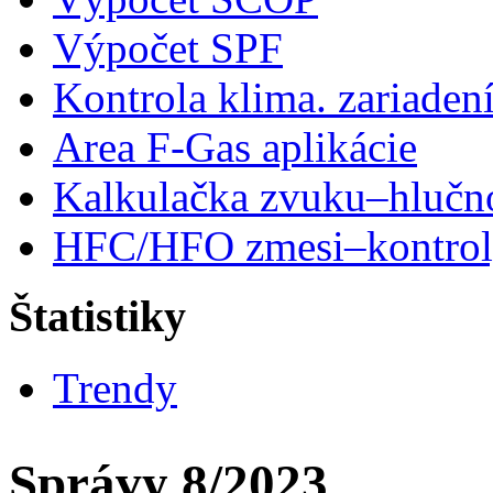
Výpočet SPF
Kontrola klima. zariaden
Area F-Gas aplikácie
Kalkulačka zvuku–hlučn
HFC/HFO zmesi–kontro
Štatistiky
Trendy
Správy 8/2023