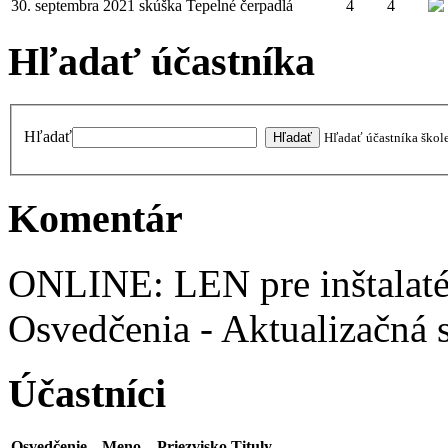
30. septembra 2021
skúška
Tepelné čerpadlá
4
4
Hľadať účastníka
Hľadať
Hľadať účastníka škol
Komentár
ONLINE: LEN pre inštalaté
Osvedčenia - Aktualizačná 
Účastníci
Osvedčenie
Meno
Priezvisko
Tituly