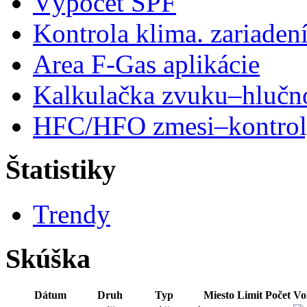
Výpočet SPF
Kontrola klima. zariaden
Area F-Gas aplikácie
Kalkulačka zvuku–hlučn
HFC/HFO zmesi–kontro
Štatistiky
Trendy
Skúška
Dátum
Druh
Typ
Miesto
Limit
Počet
Vo