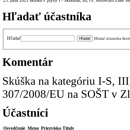
25. júna 2021
skúška
F plyny I - Skladník, III, IV, MobKlim
Zlaté M
Hľadať účastníka
Hľadať
Hľadať účastníka škol
Komentár
Skúška na kategóriu I-S, I
307/2008/EU na SOŠT v Zl
Účastníci
Osvedčenie
Meno
Priezvisko
Tituly