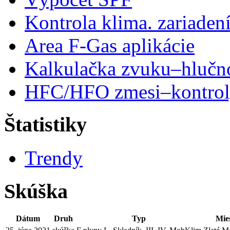
Kontrola klima. zariaden
Area F-Gas aplikácie
Kalkulačka zvuku–hlučn
HFC/HFO zmesi–kontro
Štatistiky
Trendy
Skúška
Dátum
Druh
Typ
Mie