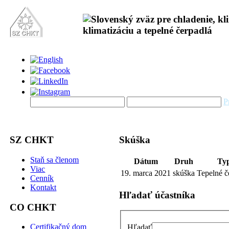
P
SZ CHKT
Skúška
Staň sa členom
Dátum
Druh
Ty
Viac
19. marca 2021
skúška
Tepelné č
Cenník
Kontakt
Hľadať účastníka
CO CHKT
Certifikačný dom
Hľadať