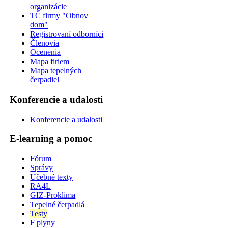
organizácie
TČ firmy "Obnov
dom"
Registrovaní odborníci
Členovia
Ocenenia
Mapa firiem
Mapa tepelných
čerpadiel
Konferencie a udalosti
Konferencie a udalosti
E-learning a pomoc
Fórum
Správy
Učebné texty
RA4L
GIZ-Proklima
Tepelné čerpadlá
Testy
F plyny