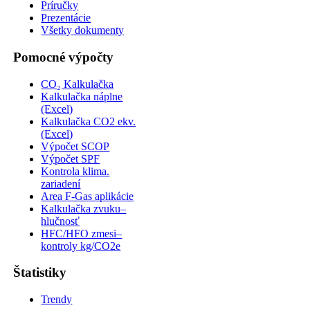
Príručky
Prezentácie
Všetky dokumenty
Pomocné výpočty
CO₂ Kalkulačka
Kalkulačka náplne
(Excel)
Kalkulačka CO2 ekv.
(Excel)
Výpočet SCOP
Výpočet SPF
Kontrola klima.
zariadení
Area F-Gas aplikácie
Kalkulačka zvuku–
hlučnosť
HFC/HFO zmesi–
kontroly kg/CO2e
Štatistiky
Trendy