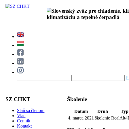
P
SZ CHKT
Školenie
Staň sa členom
Dátum
Druh
Typ
Viac
4. marca 2021
školenie
RealAlt4L
Cenník
Kontakt