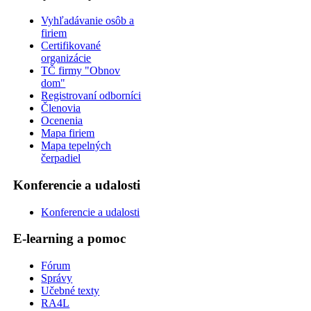
Vyhľadávanie osôb a
firiem
Certifikované
organizácie
TČ firmy "Obnov
dom"
Registrovaní odborníci
Členovia
Ocenenia
Mapa firiem
Mapa tepelných
čerpadiel
Konferencie a udalosti
Konferencie a udalosti
E-learning a pomoc
Fórum
Správy
Učebné texty
RA4L