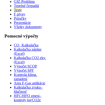
GIZ-Proklima
Tepelné čerpadlá
Testy
F plyny
Príručky
Prezentácie
Všetky dokumenty
Pomocné výpočty
CO₂ Kalkulačka
Kalkulačka náplne
(Excel)
Kalkulačka CO2 ekv.
(Excel)
Výpočet SCOP
Výpočet SPF
Kontrola klima.
zariadení
Area F-Gas aplikácie
Kalkulačka zvuku–
hlučnosť
HFC/HFO zmesi–
kontroly kg/CO2e