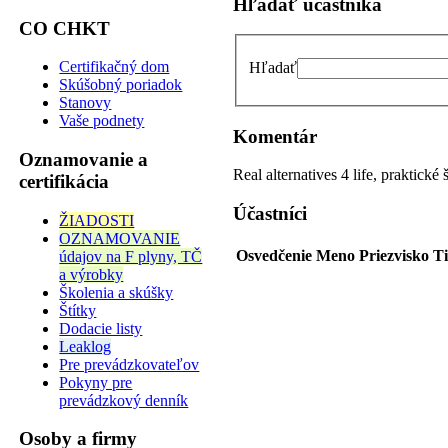
Hľadať účastníka
CO CHKT
Certifikačný dom
Hľadať
Skúšobný poriadok
Stanovy
Vaše podnety
Komentár
Oznamovanie a
Real alternatives 4 life, praktick
certifikácia
Účastníci
ŽIADOSTI
OZNAMOVANIE
Osvedčenie
Meno
Priezvisko
Ti
údajov na F plyny, TČ
a výrobky
Školenia a skúšky
Štítky
Dodacie listy
Leaklog
Pre prevádzkovateľov
Pokyny pre
prevádzkový denník
Osoby a firmy