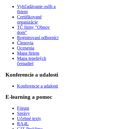
Vyhľadávanie osôb a
firiem
Certifikované
organizácie
TČ firmy "Obnov
dom"
Registrovaní odborníci
Členovia
Ocenenia
Mapa firiem
Mapa tepelných
čerpadiel
Konferencie a udalosti
Konferencie a udalosti
E-learning a pomoc
Fórum
Správy
Učebné texty
RA4L
GIZ-Proklima