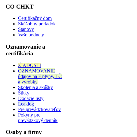
CO CHKT
Certifikačný dom
Skúšobný poriadok
Stanovy
Vaše podnety
Oznamovanie a
certifikácia
ŽIADOSTI
OZNAMOVANIE
údajov na F plyny, TČ
a výrobky
Školenia a skúšky
Štítky
Dodacie listy
Leaklog
Pre prevádzkovateľov
Pokyny pre
prevádzkový denník
Osoby a firmy