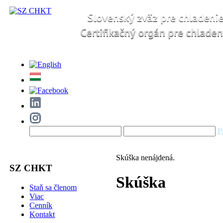
P
Skúška nenájdená.
SZ CHKT
Skúška
Staň sa členom
Viac
Cenník
Kontakt