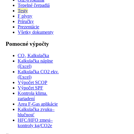
Tepelné čerpadlá
Testy
F plyny
Príručky
Prezentácie
Všetky dokumenty
Pomocné výpočty
CO₂ Kalkulačka
Kalkulačka náplne
(Excel)
Kalkulačka CO2 ekv.
(Excel)
Výpočet SCOP
Výpočet SPF
Kontrola klima.
zariadení
Area F-Gas aplikácie
Kalkulačka zvuku–
hlučnosť
HFC/HFO zmesi–
kontroly kg/CO2e