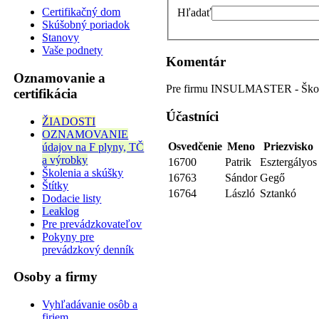
Certifikačný dom
Hľadať
Skúšobný poriadok
Stanovy
Vaše podnety
Komentár
Oznamovanie a
Pre firmu INSULMASTER - Školen
certifikácia
Účastníci
ŽIADOSTI
OZNAMOVANIE
Osvedčenie
Meno
Priezvisko
údajov na F plyny, TČ
a výrobky
16700
Patrik
Esztergályos
Školenia a skúšky
16763
Sándor
Gegő
Štítky
16764
László
Sztankó
Dodacie listy
Leaklog
Pre prevádzkovateľov
Pokyny pre
prevádzkový denník
Osoby a firmy
Vyhľadávanie osôb a
firiem