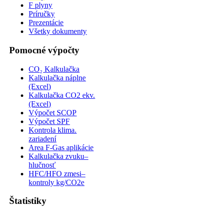
F plyny
Príručky
Prezentácie
Všetky dokumenty
Pomocné výpočty
CO₂ Kalkulačka
Kalkulačka náplne
(Excel)
Kalkulačka CO2 ekv.
(Excel)
Výpočet SCOP
Výpočet SPF
Kontrola klima.
zariadení
Area F-Gas aplikácie
Kalkulačka zvuku–
hlučnosť
HFC/HFO zmesi–
kontroly kg/CO2e
Štatistiky