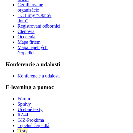
Certifikované
organizácie
TČ firmy "Obnov
dom"
Registrovaní odborníci
Členovia
Ocenenia
Mapa firiem
Mapa tepelných
čerpadiel
Konferencie a udalosti
Konferencie a udalosti
E-learning a pomoc
Fórum
Správy
Učebné texty
RA4L
GIZ-Proklima
Tepelné čerpadlá
Testy