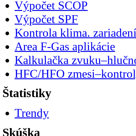
Výpočet SCOP
Výpočet SPF
Kontrola klima. zariaden
Area F-Gas aplikácie
Kalkulačka zvuku–hlučn
HFC/HFO zmesi–kontro
Štatistiky
Trendy
Skúška