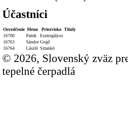
Účastníci
Osvedčenie
Meno
Priezvisko
Tituly
16700
Patrik
Esztergályos
16763
Sándor
Gegő
16764
László
Sztankó
© 2026, Slovenský zväz pre 
tepelné čerpadlá