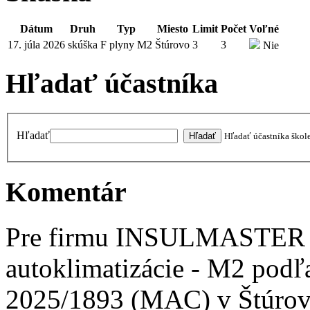
Dátum
Druh
Typ
Miesto
Limit
Počet
Voľné
17. júla 2026
skúška
F plyny M2
Štúrovo
3
3
Nie
Hľadať účastníka
Hľadať
Hľadať účastníka škol
Komentár
Pre firmu INSULMASTER 
autoklimatizácie - M2 podľ
2025/1893 (MAC) v Štúro