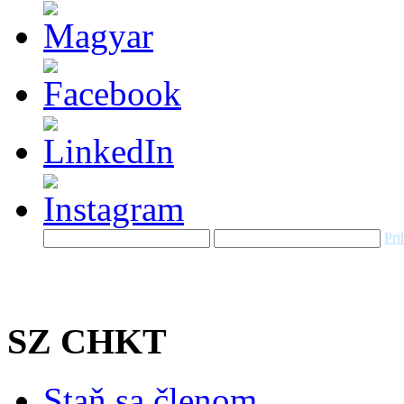
Pri
SZ CHKT
Staň sa členom