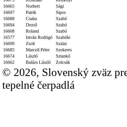
16665
Norbert
Sági
16697
Patrik
Sipos
16688
Csaba
Szabó
16694
Dezső
Szabó
16608
Roland
Szabó
16577
István Rodrigó
Szabóki
16699
Zsolt
Szalai
16685
Marcell Péter
Szekeres
16674
László
Sztankó
16662
Balázs László
Zolcsák
© 2026, Slovenský zväz pre 
tepelné čerpadlá