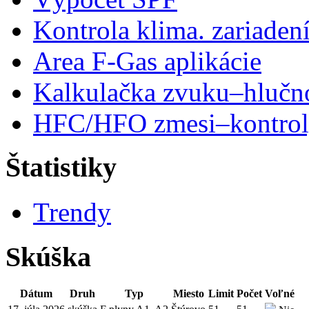
Kontrola klima. zariaden
Area F-Gas aplikácie
Kalkulačka zvuku–hlučn
HFC/HFO zmesi–kontro
Štatistiky
Trendy
Skúška
Dátum
Druh
Typ
Miesto
Limit
Počet
Voľné