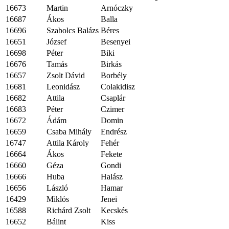
16673
Martin
Arnóczky
16687
Ákos
Balla
16696
Szabolcs Balázs
Béres
16651
József
Besenyei
16698
Péter
Biki
16676
Tamás
Birkás
16657
Zsolt Dávid
Borbély
16681
Leonidász
Colakidisz
16682
Attila
Csaplár
16683
Péter
Czimer
16672
Ádám
Domin
16659
Csaba Mihály
Endrész
16747
Attila Károly
Fehér
16664
Ákos
Fekete
16660
Géza
Gondi
16666
Huba
Halász
16656
László
Hamar
16429
Miklós
Jenei
16588
Richárd Zsolt
Kecskés
16652
Bálint
Kiss