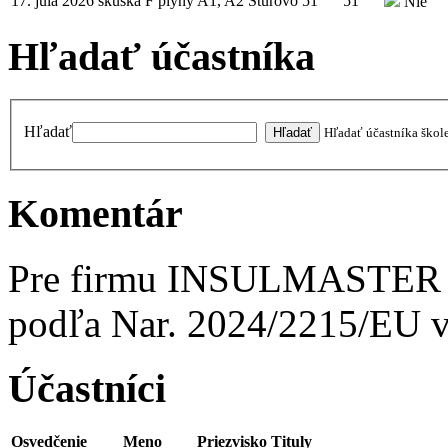
17. júla 2026
skúška
F plyny A1, A2
Štúrovo
51
51
Nie
Hľadať účastníka
Hľadať
Hľadať účastníka škol
Komentár
Pre firmu INSULMASTER - 
podľa Nar. 2024/2215/E
Účastníci
Osvedčenie
Meno
Priezvisko
Tituly