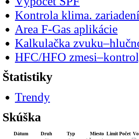
Výpočet SPF
Kontrola klima. zariaden
Area F-Gas aplikácie
Kalkulačka zvuku–hlučn
HFC/HFO zmesi–kontro
Štatistiky
Trendy
Skúška
Dátum
Druh
Typ
Miesto
Limit
Počet
Vo