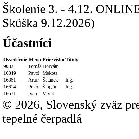
Školenie 3. - 4.12. ONLI
Skúška 9.12.2026)
Účastníci
Osvedčenie
Meno
Priezvisko
Tituly
9082
Tomáš
Horváth
16849
Pavol
Mekota
16861
Artur
Šatánek
Ing.
16614
Peter
Šinglár
Ing.
16671
Ivan
Vavro
© 2026, Slovenský zväz pre 
tepelné čerpadlá