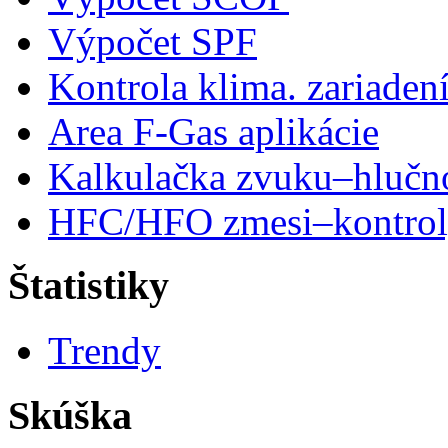
Výpočet SPF
Kontrola klima. zariaden
Area F-Gas aplikácie
Kalkulačka zvuku–hlučn
HFC/HFO zmesi–kontro
Štatistiky
Trendy
Skúška