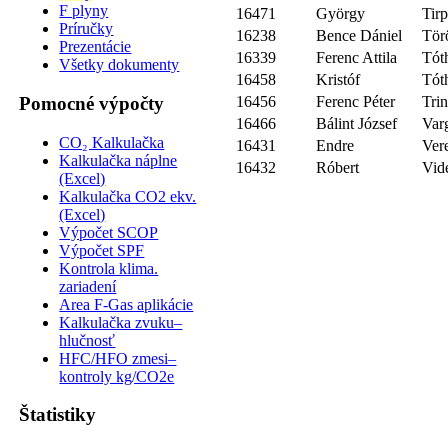
F plyny
16471
György
Tir
Príručky
16238
Bence Dániel
Tör
Prezentácie
16339
Ferenc Attila
Tót
Všetky dokumenty
16458
Kristóf
Tót
Pomocné výpočty
16456
Ferenc Péter
Tri
16466
Bálint József
Var
CO₂ Kalkulačka
16431
Endre
Ver
Kalkulačka náplne
16432
Róbert
Vid
(Excel)
Kalkulačka CO2 ekv.
(Excel)
Výpočet SCOP
Výpočet SPF
Kontrola klima.
zariadení
Area F-Gas aplikácie
Kalkulačka zvuku–
hlučnosť
HFC/HFO zmesi–
kontroly kg/CO2e
Štatistiky