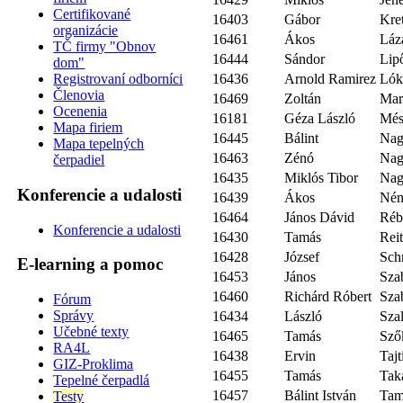
Certifikované
16403
Gábor
Kre
organizácie
16461
Ákos
Láz
TČ firmy "Obnov
16444
Sándor
Lip
dom"
16436
Arnold Ramirez
Lók
Registrovaní odborníci
Členovia
16469
Zoltán
Mar
Ocenenia
16181
Géza László
Més
Mapa firiem
16445
Bálint
Na
Mapa tepelných
16463
Zénó
Na
čerpadiel
16435
Miklós Tibor
Na
Konferencie a udalosti
16439
Ákos
Ném
16464
János Dávid
Réb
Konferencie a udalosti
16430
Tamás
Reit
16428
József
Sch
E-learning a pomoc
16453
János
Sza
16460
Richárd Róbert
Sza
Fórum
Správy
16434
László
Sza
Učebné texty
16465
Tamás
Sző
RA4L
16438
Ervin
Tajt
GIZ-Proklima
16455
Tamás
Tak
Tepelné čerpadlá
16457
Bálint István
Tam
Testy