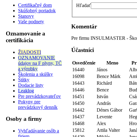
Certifikačný dom
Hľadať
Skúšobný poriadok
Stanovy
Vaše podnety
Komentár
Oznamovanie a
Pre firmu INSULMASTER - Škol
certifikácia
Účastníci
ŽIADOSTI
OZNAMOVANIE
Osvedčenie
Meno
Pr
údajov na F plyny, TČ
a výrobky
16440
János
Alb
Školenia a skúšky
16098
Bence Márk
Amb
Štítky
16443
Richárd
Báto
Dodacie listy
16446
Bence
Bud
Leaklog
Pre prevádzkovateľov
16451
István
Csá
Pokyny pre
16450
András
Gar
prevádzkový denník
16442
Dénes Gábor
Gar
16437
Levente
Heg
Osoby a firmy
16468
Alex
Hro
15812
Attila Valter
Jan
Vyhľadávanie osôb a
firiem
16429
Miklós
Jene