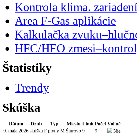
Kontrola klima. zariaden
Area F-Gas aplikácie
Kalkulačka zvuku–hlučn
HFC/HFO zmesi–kontro
Štatistiky
Trendy
Skúška
Dátum
Druh
Typ
Miesto
Limit
Počet
Voľné
9. mája 2026
skúška
F plyny M
Štúrovo
9
9
Nie