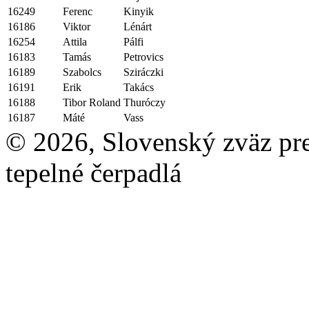
16249
Ferenc
Kinyik
16186
Viktor
Lénárt
16254
Attila
Pálfi
16183
Tamás
Petrovics
16189
Szabolcs
Sziráczki
16191
Erik
Takács
16188
Tibor Roland
Thuróczy
16187
Máté
Vass
© 2026, Slovenský zväz pre 
tepelné čerpadlá