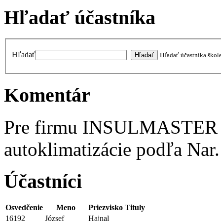
Hľadať účastníka
Hľadať
Hľadať účastníka škol
Komentár
Pre firmu INSULMASTER -
autoklimatizácie podľa Nar
Účastníci
Osvedčenie
Meno
Priezvisko
Tituly
16192
József
Hajnal