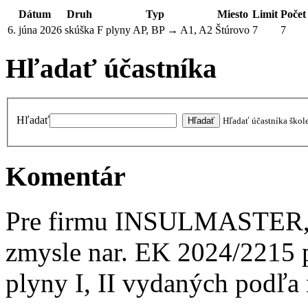
Dátum
Druh
Typ
Miesto
Limit
Počet
6. júna 2026
skúška
F plyny AP, BP → A1, A2
Štúrovo
7
7
Hľadať účastníka
Hľadať
Hľadať účastníka škol
Komentár
Pre firmu INSULMASTER, Š
zmysle nar. EK 2024/2215 p
plyny I, II vydaných podľa