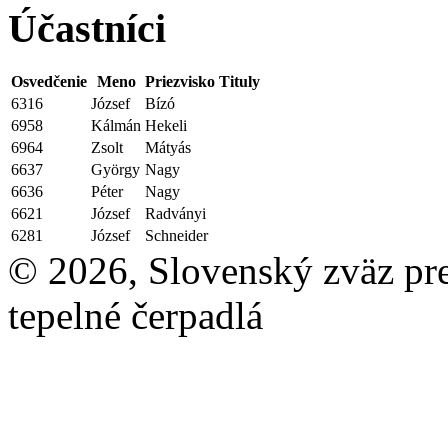
Účastníci
Osvedčenie
Meno
Priezvisko
Tituly
6316
József
Bízó
6958
Kálmán
Hekeli
6964
Zsolt
Mátyás
6637
György
Nagy
6636
Péter
Nagy
6621
József
Radványi
6281
József
Schneider
© 2026, Slovenský zväz pre 
tepelné čerpadlá