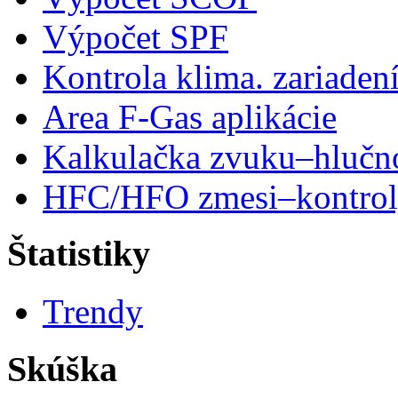
Výpočet SPF
Kontrola klima. zariaden
Area F-Gas aplikácie
Kalkulačka zvuku–hlučn
HFC/HFO zmesi–kontro
Štatistiky
Trendy
Skúška