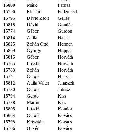
15808
Márk
Farkas
15796
Richárd
Fellenbeck
15795
Dávid Zsolt
Gellér
15818
Dávid
Gondán
15774
Gàbor
Gurdon
15814
Attila
Halasi
15825
Zoltán Ottó
Herman
15809
György
Hoppár
15815
Gábor
Horváth
15765
László
Horváth
15783
Zoltán
Horváth
15741
Gergő
Huszár
15812
Attila Valter
Janászek
15780
Gergő
Juhász
15794
Gergő
Kiss
15778
Martin
Kiss
15805
László
Kondor
15664
Gergő
Kovács
15798
Krisztián
Kovács
15766
Olivér
Kovács