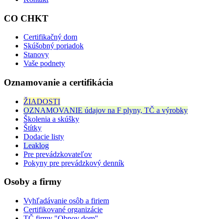
CO CHKT
Certifikačný dom
Skúšobný poriadok
Stanovy
Vaše podnety
Oznamovanie a certifikácia
ŽIADOSTI
OZNAMOVANIE údajov na F plyny, TČ a výrobky
Školenia a skúšky
Štítky
Dodacie listy
Leaklog
Pre prevádzkovateľov
Pokyny pre prevádzkový denník
Osoby a firmy
Vyhľadávanie osôb a firiem
Certifikované organizácie
TČ firmy "Obnov dom"