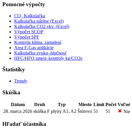
Pomocné výpočty
CO₂ Kalkulačka
Kalkulačka náplne (Excel)
Kalkulačka CO2 ekv. (Excel)
Výpočet SCOP
Výpočet SPF
Kontrola klima. zariadení
Area F-Gas aplikácie
Kalkulačka zvuku–hlučnosť
HFC/HFO zmesi–kontroly kg/CO2e
Štatistiky
Trendy
Skúška
Dátum
Druh
Typ
Miesto
Limit
Počet
Voľné
28. marca 2026
skúška
F plyny A1, A2
Štúrovo
51
51
Nie
Hľadať účastníka