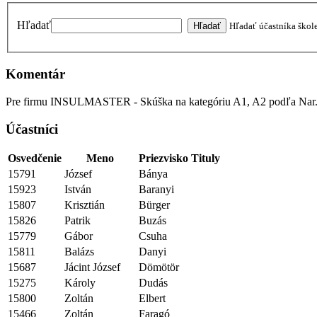
Hľadať
Hľadať účastníka škol
Komentár
Pre firmu INSULMASTER - Skúška na kategóriu A1, A2 podľa 
Účastníci
Osvedčenie
Meno
Priezvisko
Tituly
15791
József
Bánya
15923
István
Baranyi
15807
Krisztián
Bürger
15826
Patrik
Buzás
15779
Gábor
Csuha
15811
Balázs
Danyi
15687
Jácint József
Dömötör
15275
Károly
Dudás
15800
Zoltán
Elbert
15466
Zoltán
Faragó