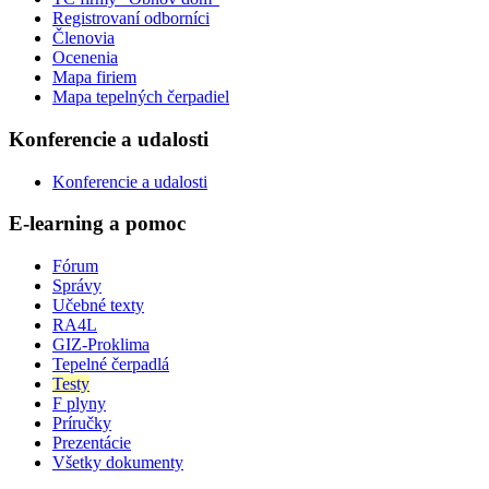
Registrovaní odborníci
Členovia
Ocenenia
Mapa firiem
Mapa tepelných čerpadiel
Konferencie a udalosti
Konferencie a udalosti
E-learning a pomoc
Fórum
Správy
Učebné texty
RA4L
GIZ-Proklima
Tepelné čerpadlá
Testy
F plyny
Príručky
Prezentácie
Všetky dokumenty