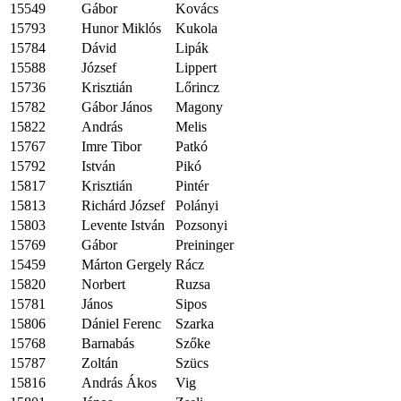
15549
Gábor
Kovács
15793
Hunor Miklós
Kukola
15784
Dávid
Lipák
15588
József
Lippert
15736
Krisztián
Lőrincz
15782
Gábor János
Magony
15822
András
Melis
15767
Imre Tibor
Patkó
15792
István
Pikó
15817
Krisztián
Pintér
15813
Richárd József
Polányi
15803
Levente István
Pozsonyi
15769
Gábor
Preininger
15459
Márton Gergely
Rácz
15820
Norbert
Ruzsa
15781
János
Sipos
15806
Dániel Ferenc
Szarka
15768
Barnabás
Szőke
15787
Zoltán
Szücs
15816
András Ákos
Vig