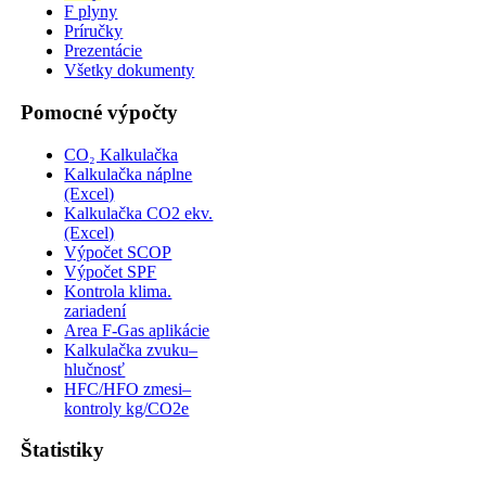
F plyny
Príručky
Prezentácie
Všetky dokumenty
Pomocné výpočty
CO₂ Kalkulačka
Kalkulačka náplne
(Excel)
Kalkulačka CO2 ekv.
(Excel)
Výpočet SCOP
Výpočet SPF
Kontrola klima.
zariadení
Area F-Gas aplikácie
Kalkulačka zvuku–
hlučnosť
HFC/HFO zmesi–
kontroly kg/CO2e
Štatistiky