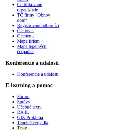
Certifikované
organizácie
TČ firmy "Obnov
dom"
Registrovaní odborníci
Členovia
Ocenenia
Mapa firiem
Mapa tepelných
čerpadiel
Konferencie a udalosti
Konferencie a udalosti
E-learning a pomoc
Fórum
Správy
Učebné texty
RA4L
GIZ-Proklima
Tepelné čerpadlá
Testy