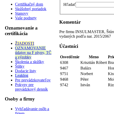
Certifikačný dom
Hľadať
Skúšobný poriadok
Stanovy
Vaše podnety
Komentár
Oznamovanie a
Pre firmu INSULMASTER, Štúrovo -
certifikácia
vydaných podľa nar. 2015/2067
ŽIADOSTI
Účastníci
OZNAMOVANIE
údajov na F plyny, TČ
Osvedčenie
Meno
Pri
a výrobky
Školenia a skúšky
6308
Krisztián Róbert
Bra
Štítky
9467
Balázs
Hor
Dodacie listy
9751
Norbert
Kis
Leaklog
9468
Péter
Mol
Pre prevádzkovateľov
Pokyny pre
9742
István
Riz
prevádzkový denník
Osoby a firmy
Vyhľadávanie osôb a
firiem