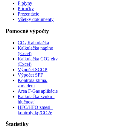
F plyny
Príručky
Prezentácie
Všetky dokumenty
Pomocné výpočty
CO₂ Kalkulačka
Kalkulačka náplne
(Excel)
Kalkulačka CO2 ekv.
(Excel)
Výpočet SCOP
Výpočet SPF
Kontrola klima.
zariadení
Area F-Gas aplikácie
Kalkulačka zvuku–
hlučnosť
HFC/HFO zmesi–
kontroly kg/CO2e
Štatistiky