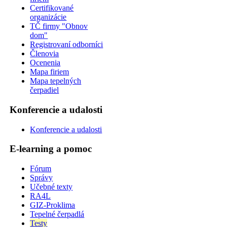
Certifikované
organizácie
TČ firmy "Obnov
dom"
Registrovaní odborníci
Členovia
Ocenenia
Mapa firiem
Mapa tepelných
čerpadiel
Konferencie a udalosti
Konferencie a udalosti
E-learning a pomoc
Fórum
Správy
Učebné texty
RA4L
GIZ-Proklima
Tepelné čerpadlá
Testy