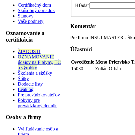
Certifikačný dom
Hľadať
Skúšobný poriadok
Stanovy
Vaše podnety
Komentár
Oznamovanie a
Pre firmu INSULMASTER - Školen
certifikácia
Účastníci
ŽIADOSTI
OZNAMOVANIE
Osvedčenie
Meno
Priezvisko
T
údajov na F plyny, TČ
a výrobky
15030
Zoltán
Orbán
Školenia a skúšky
Štítky
Dodacie listy
Leaklog
Pre prevádzkovateľov
Pokyny pre
prevádzkový denník
Osoby a firmy
Vyhľadávanie osôb a
firiem