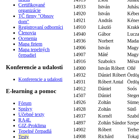
Certifikované
14933
István
Juhás
organizácie
14920
István
Kéber
TČ firmy "Obnov
14921
András
Kénes
dom"
14910
László
Krakk
Registrovaní odborníci
Členovia
14940
Gábor
Lucz
Ocenenia
14936
Norbert
Madar
Mapa firiem
14906
István
Magy
Mapa tepelných
14907
Máté
Magy
čerpadiel
14916
Szabolcs
Mésze
Konferencie a udalosti
14900
István Róbert
Ollé
14932
Dániel Róbert
Ördö
Konferencie a udalosti
14931
Róbert Antal
Ördö
14912
Dániel
Soós
E-learning a pomoc
14507
Dániel
Stege
14926
Zoltán
Süme
Fórum
Správy
14928
Zoltán
Sütő
Učebné texty
14937
Kornél
Szab
RA4L
14897
Zoltán Sándor
Szepe
GIZ-Proklima
14902
Róbert
Terhe
Tepelné čerpadlá
14908
Richárd
Tokaj
Testy