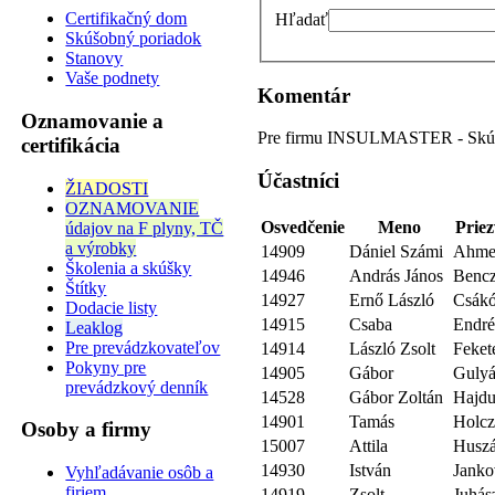
Certifikačný dom
Hľadať
Skúšobný poriadok
Stanovy
Vaše podnety
Komentár
Oznamovanie a
Pre firmu INSULMASTER - Skúš
certifikácia
Účastníci
ŽIADOSTI
OZNAMOVANIE
Osvedčenie
Meno
Priez
údajov na F plyny, TČ
a výrobky
14909
Dániel Számi
Ahme
Školenia a skúšky
14946
András János
Benc
Štítky
14927
Ernő László
Csák
Dodacie listy
14915
Csaba
Endré
Leaklog
Pre prevádzkovateľov
14914
László Zsolt
Feket
Pokyny pre
14905
Gábor
Gulyá
prevádzkový denník
14528
Gábor Zoltán
Hajd
14901
Tamás
Holcz
Osoby a firmy
15007
Attila
Huszá
14930
István
Janko
Vyhľadávanie osôb a
firiem
14919
Zsolt
Juhás