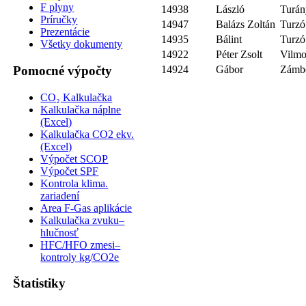
F plyny
14938
László
Turán
Príručky
14947
Balázs Zoltán
Turzó
Prezentácie
14935
Bálint
Turzó
Všetky dokumenty
14922
Péter Zsolt
Vilmo
Pomocné výpočty
14924
Gábor
Zámb
CO₂ Kalkulačka
Kalkulačka náplne
(Excel)
Kalkulačka CO2 ekv.
(Excel)
Výpočet SCOP
Výpočet SPF
Kontrola klima.
zariadení
Area F-Gas aplikácie
Kalkulačka zvuku–
hlučnosť
HFC/HFO zmesi–
kontroly kg/CO2e
Štatistiky