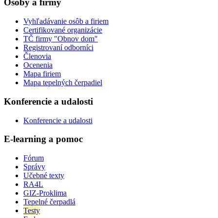
Osoby a firmy
Vyhľadávanie osôb a firiem
Certifikované organizácie
TČ firmy "Obnov dom"
Registrovaní odborníci
Členovia
Ocenenia
Mapa firiem
Mapa tepelných čerpadiel
Konferencie a udalosti
Konferencie a udalosti
E-learning a pomoc
Fórum
Správy
Učebné texty
RA4L
GIZ-Proklima
Tepelné čerpadlá
Testy