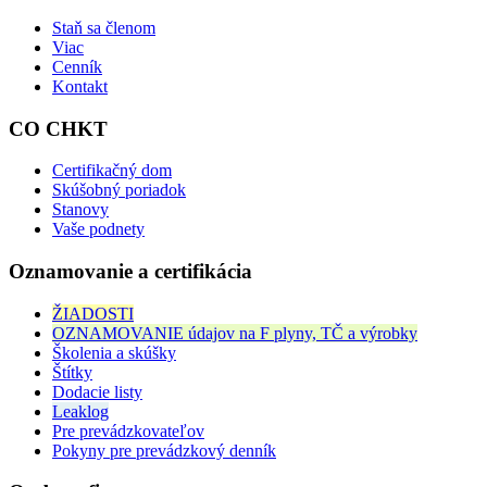
Staň sa členom
Viac
Cenník
Kontakt
CO CHKT
Certifikačný dom
Skúšobný poriadok
Stanovy
Vaše podnety
Oznamovanie a certifikácia
ŽIADOSTI
OZNAMOVANIE údajov na F plyny, TČ a výrobky
Školenia a skúšky
Štítky
Dodacie listy
Leaklog
Pre prevádzkovateľov
Pokyny pre prevádzkový denník