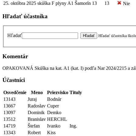
25. októbra 2025
skúška
F plyny A1
Šamorín
13
13
Nie
Hľadať účastníka
Hľadať
Hľadať účastníka škol
Komentár
OPAKOVANÁ Skúška na kat. A1 (kat. I) podľa Nar 2024/2215 a 
Účastníci
Osvedčenie
Meno
Priezvisko
Tituly
13143
Juraj
Bodnár
13667
Radoslav
Cuper
13097
Dominik
Demko
13512
Branislav
HERCHL
14719
Štefan
Ivanko
Ing.
13343
Robert
Kiss