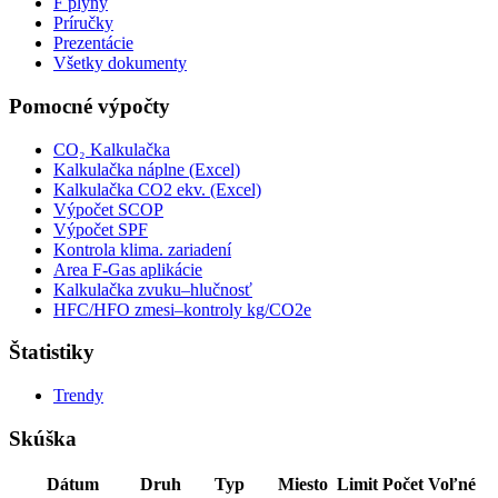
F plyny
Príručky
Prezentácie
Všetky dokumenty
Pomocné výpočty
CO₂ Kalkulačka
Kalkulačka náplne (Excel)
Kalkulačka CO2 ekv. (Excel)
Výpočet SCOP
Výpočet SPF
Kontrola klima. zariadení
Area F-Gas aplikácie
Kalkulačka zvuku–hlučnosť
HFC/HFO zmesi–kontroly kg/CO2e
Štatistiky
Trendy
Skúška
Dátum
Druh
Typ
Miesto
Limit
Počet
Voľné