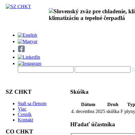
P
SZ CHKT
Skúška
Staň sa členom
Dátum
Druh
Ty
Viac
4. decembra 2025
skúška
F plyn
Cenník
Kontakt
Hľadať účastníka
CO CHKT