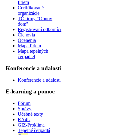
firiem
Certifikované
organizácie
TČ firmy "Obnov
dom"
Registrovaní odborníci
Členovia
Ocenenia
Mapa firiem
Mapa tepelných
čerpadiel
Konferencie a udalosti
Konferencie a udalosti
E-learning a pomoc
Fórum
Správy
Učebné texty
RA4L
GIZ-Proklima
Tepelné čerpadlá