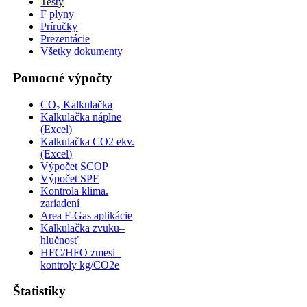
Testy
F plyny
Príručky
Prezentácie
Všetky dokumenty
Pomocné výpočty
CO₂ Kalkulačka
Kalkulačka náplne
(Excel)
Kalkulačka CO2 ekv.
(Excel)
Výpočet SCOP
Výpočet SPF
Kontrola klima.
zariadení
Area F-Gas aplikácie
Kalkulačka zvuku–
hlučnosť
HFC/HFO zmesi–
kontroly kg/CO2e
Štatistiky