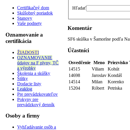
Certifikačný dom
Hľadať
Skúšobný poriadok
Stanovy
Vaše podnety
Komentár
Oznamovanie a
SF6 skúška v Šamoríne podľa Na
certifikácia
Účastníci
ŽIADOSTI
OZNAMOVANIE
Osvedčenie
Meno
Priezvisko
údajov na F plyny, TČ
a výrobky
14515
Viliam
Kohút
Školenia a skúšky
14698
Jaroslav
Kondáš
Štítky
14514
Milan
Korenko
Dodacie listy
15204
Róbert
Petriska
Leaklog
Pre prevádzkovateľov
Pokyny pre
prevádzkový denník
Osoby a firmy
Vyhľadávanie osôb a