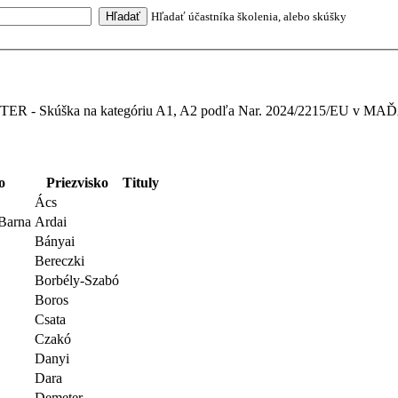
Hľadať účastníka školenia, alebo skúšky
ER - Skúška na kategóriu A1, A2 podľa Nar. 2024/2215/EU v 
o
Priezvisko
Tituly
Ács
 Barna
Ardai
Bányai
Bereczki
Borbély-Szabó
Boros
Csata
Czakó
Danyi
Dara
Demeter