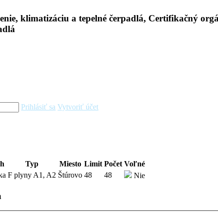
Prihlásiť sa
Vytvoriť účet
uh
Typ
Miesto
Limit
Počet
Voľné
ka
F plyny A1, A2
Štúrovo
48
48
Nie
a