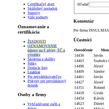
Certifikačný dom
Hľadať
Skúšobný poriadok
Stanovy
Vaše podnety
Komentár
Oznamovanie a
Pre firmu INSULMAST
certifikácia
Účastníci
ŽIADOSTI
OZNAMOVANIE
Osvedčenie
Men
údajov na F plyny, TČ a
výrobky
14436
István
Školenia a skúšky
14403
Szabolcs
Štítky
14490
József
Dodacie listy
14409
Sándor
Leaklog
Pre prevádzkovateľov
14461
István
Pokyny pre prevádzkový
14427
József
denník
14351
Roland
14418
Gyula
Osoby a firmy
14454
Károly
14623
Dániel
Vyhľadávanie osôb a
firiem
14420
Mátyás