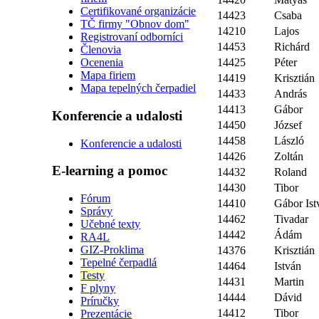
Certifikované organizácie
14423
Csaba
TČ firmy "Obnov dom"
14210
Lajos
Registrovaní odborníci
14453
Richárd
Členovia
14425
Péter
Ocenenia
Mapa firiem
14419
Krisztián
Mapa tepelných čerpadiel
14433
András
14413
Gábor
Konferencie a udalosti
14450
József
14458
László
Konferencie a udalosti
14426
Zoltán
E-learning a pomoc
14432
Roland
14430
Tibor
Fórum
14410
Gábor Ist
Správy
14462
Tivadar
Učebné texty
14442
Ádám
RA4L
GIZ-Proklima
14376
Krisztián
Tepelné čerpadlá
14464
István
Testy
14431
Martin
F plyny
14444
Dávid
Príručky
14412
Tibor
Prezentácie