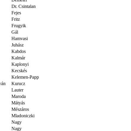
Dr. Csintalan
Fejes
Fritz
Frugyik
Gál
Hamvasi
Juhász
Kabdos
Kalmár
Kaplonyi
Kecskés
Kelemen-Papp
ván
Kurucz
Lauter
Maroda
Mátyás
Mészáros
Mladoniczki
Nagy
Nagy