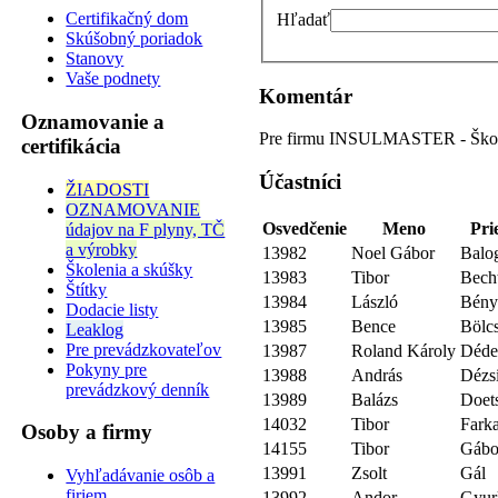
Certifikačný dom
Hľadať
Skúšobný poriadok
Stanovy
Vaše podnety
Komentár
Oznamovanie a
Pre firmu INSULMASTER - Škol
certifikácia
Účastníci
ŽIADOSTI
OZNAMOVANIE
Osvedčenie
Meno
Pri
údajov na F plyny, TČ
a výrobky
13982
Noel Gábor
Balo
Školenia a skúšky
13983
Tibor
Bech
Štítky
13984
László
Bény
Dodacie listy
13985
Bence
Bölcs
Leaklog
Pre prevádzkovateľov
13987
Roland Károly
Déde
Pokyny pre
13988
András
Dézs
prevádzkový denník
13989
Balázs
Doet
14032
Tibor
Fark
Osoby a firmy
14155
Tibor
Gábo
13991
Zsolt
Gál
Vyhľadávanie osôb a
firiem
13992
Andor
Gyur