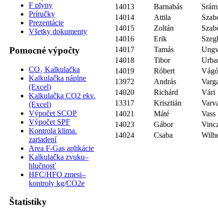
F plyny
14013
Barnabás
Srám
Príručky
14014
Attila
Szab
Prezentácie
14015
Zoltán
Szab
Všetky dokumenty
14016
Erik
Szeg
Pomocné výpočty
14017
Tamás
Ungv
14018
Tibor
Urba
CO₂ Kalkulačka
14019
Róbert
Vág
Kalkulačka náplne
13972
András
Varg
(Excel)
14020
Richárd
Vári
Kalkulačka CO2 ekv.
13317
Krisztián
Varv
(Excel)
Výpočet SCOP
14021
Máté
Vass
Výpočet SPF
14023
Gábor
Vinc
Kontrola klima.
14024
Csaba
Wilh
zariadení
Area F-Gas aplikácie
Kalkulačka zvuku–
hlučnosť
HFC/HFO zmesi–
kontroly kg/CO2e
Štatistiky