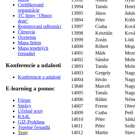
Certifikované
13994
Tamás
Hete
organizácie
13995
János
Juhá
TČ firmy "Obnov
13894
Péter
Köbl
dom"
13997
Csaba
Ková
Registrovaní odborníci
Členovia
13998
Krisztián
Ková
Ocenenia
13999
Zorán
Lódi
Mapa firiem
14000
Róbert
Megu
Mapa tepelných
14001
Márk
Meze
čerpadiel
14002
Sándor
Moln
Konferencie a udalosti
13893
Tamás
Moln
14003
Gergely
Nag
Konferencie a udalosti
14004
István
Nag
13840
Marcell
Nag
E-learning a pomoc
14005
Tamás
Nag
14006
Bálint
Néme
Fórum
Správy
14007
Ferenc
Ober
Učebné texty
14009
Csaba
Pető
RA4L
14010
Péter
Sárk
GIZ-Proklima
14011
Péter
Sedl
Tepelné čerpadlá
14012
Martin
Slavo
Testy