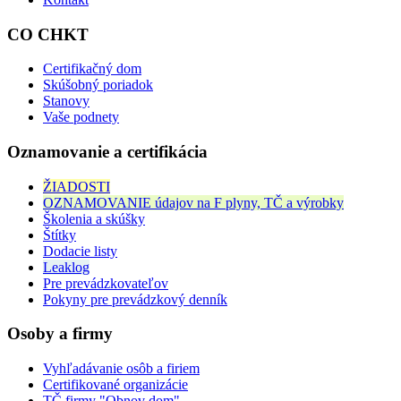
CO CHKT
Certifikačný dom
Skúšobný poriadok
Stanovy
Vaše podnety
Oznamovanie a certifikácia
ŽIADOSTI
OZNAMOVANIE údajov na F plyny, TČ a výrobky
Školenia a skúšky
Štítky
Dodacie listy
Leaklog
Pre prevádzkovateľov
Pokyny pre prevádzkový denník
Osoby a firmy
Vyhľadávanie osôb a firiem
Certifikované organizácie
TČ firmy "Obnov dom"