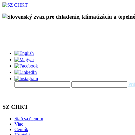
Pri
SZ CHKT
Staň sa členom
Viac
Cenník
Kontakt