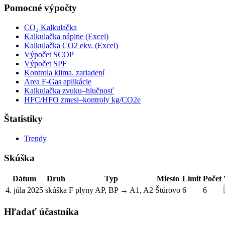
Pomocné výpočty
CO₂ Kalkulačka
Kalkulačka náplne (Excel)
Kalkulačka CO2 ekv. (Excel)
Výpočet SCOP
Výpočet SPF
Kontrola klima. zariadení
Area F-Gas aplikácie
Kalkulačka zvuku–hlučnosť
HFC/HFO zmesi–kontroly kg/CO2e
Štatistiky
Trendy
Skúška
Dátum
Druh
Typ
Miesto
Limit
Počet
4. júla 2025
skúška
F plyny AP, BP → A1, A2
Štúrovo
6
6
Hľadať účastníka