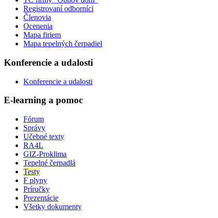
Registrovaní odborníci
Členovia
Ocenenia
Mapa firiem
Mapa tepelných čerpadiel
Konferencie a udalosti
Konferencie a udalosti
E-learning a pomoc
Fórum
Správy
Učebné texty
RA4L
GIZ-Proklima
Tepelné čerpadlá
Testy
F plyny
Príručky
Prezentácie
Všetky dokumenty