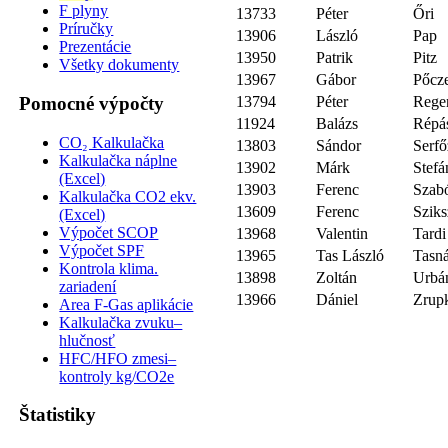
F plyny
13733
Péter
Őri
Príručky
13906
László
Pap
Prezentácie
13950
Patrik
Pitz
Všetky dokumenty
13967
Gábor
Pőcz
Pomocné výpočty
13794
Péter
Rege
11924
Balázs
Répá
CO₂ Kalkulačka
13803
Sándor
Serf
Kalkulačka náplne
13902
Márk
Stefá
(Excel)
13903
Ferenc
Szab
Kalkulačka CO2 ekv.
13609
Ferenc
Sziks
(Excel)
Výpočet SCOP
13968
Valentin
Tardi
Výpočet SPF
13965
Tas László
Tasn
Kontrola klima.
13898
Zoltán
Urbá
zariadení
13966
Dániel
Zrup
Area F-Gas aplikácie
Kalkulačka zvuku–
hlučnosť
HFC/HFO zmesi–
kontroly kg/CO2e
Štatistiky