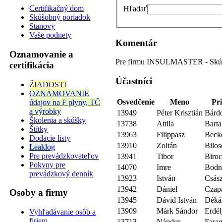
Certifikačný dom
Hľadať
Skúšobný poriadok
Stanovy
Vaše podnety
Komentár
Oznamovanie a
Pre firmu INSULMASTER - Skúš
certifikácia
Účastníci
ŽIADOSTI
OZNAMOVANIE
Osvedčenie
Meno
Pr
údajov na F plyny, TČ
a výrobky
13949
Péter Krisztián
Bárd
Školenia a skúšky
13738
Attila
Barta
Štítky
13963
Filippasz
Beck
Dodacie listy
13910
Zoltán
Bilos
Leaklog
Pre prevádzkovateľov
13941
Tibor
Biro
Pokyny pre
14070
Imre
Bodn
prevádzkový denník
13923
István
Csász
13942
Dániel
Czap
Osoby a firmy
13945
Dávid István
Déká
13909
Márk Sándor
Erdél
Vyhľadávanie osôb a
firiem
13713
Nándor
Fara