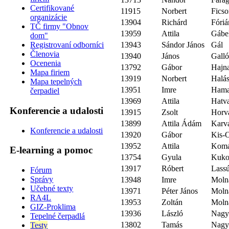
Certifikované
11915
Norbert
Ficso
organizácie
13904
Richárd
Fóriá
TČ firmy "Obnov
13959
Attila
Gábel
dom"
13943
Sándor János
Gál
Registrovaní odborníci
Členovia
13940
János
Gall
Ocenenia
13792
Gábor
Hajn
Mapa firiem
13919
Norbert
Halá
Mapa tepelných
13951
Imre
Hama
čerpadiel
13969
Attila
Hatv
Konferencie a udalosti
13915
Zsolt
Horv
13899
Attila Ádám
Karv
Konferencie a udalosti
13920
Gábor
Kis-
13952
Attila
Komá
E-learning a pomoc
13754
Gyula
Kuko
13917
Róbert
Lass
Fórum
Správy
13948
Imre
Moln
Učebné texty
13971
Péter János
Moln
RA4L
13953
Zoltán
Moln
GIZ-Proklima
13936
László
Nag
Tepelné čerpadlá
13802
Tamás
Nag
Testy