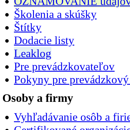
OZNAMOVANIE údajov n
Školenia a skúšky
Štítky
Dodacie listy
Leaklog
Pre prevádzkovateľov
Pokyny pre prevádzkový
Osoby a firmy
Vyhľadávanie osôb a fir
Certifikované organizáci