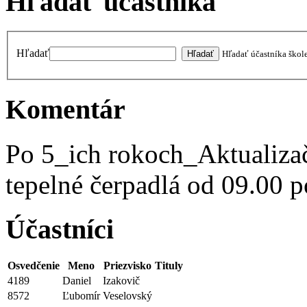
Hľadať účastníka
Hľadať
Hľadať účastníka škol
Komentár
Po 5_ich rokoch_Aktualizač
tepelné čerpadlá od 09.00 
Účastníci
Osvedčenie
Meno
Priezvisko
Tituly
4189
Daniel
Izakovič
8572
Ľubomír
Veselovský