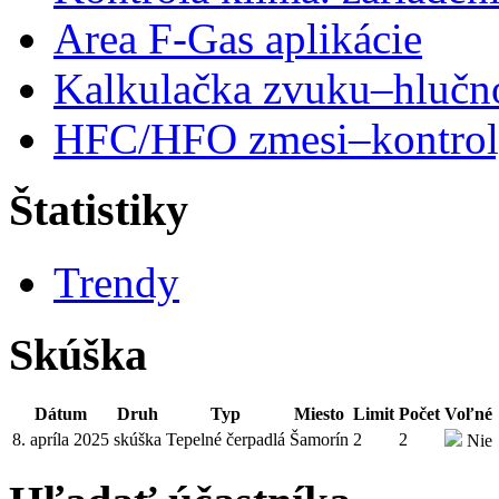
Area F-Gas aplikácie
Kalkulačka zvuku–hlučn
HFC/HFO zmesi–kontro
Štatistiky
Trendy
Skúška
Dátum
Druh
Typ
Miesto
Limit
Počet
Voľné
8. apríla 2025
skúška
Tepelné čerpadlá
Šamorín
2
2
Nie