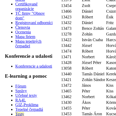
Certifikované
13454
Zsolt
Csepr
organizácie
13466
Dániel
Csizm
TČ firmy "Obnov
13423
Róbert
Ésik
dom"
13432
Dániel
Fritz
Registrovaní odborníci
Členovia
13473
Bence Zoltán
Gala
Ocenenia
13278
Zoltán
Gazd
Mapa firiem
13422
István Csaba
Harcs
Mapa tepelných
13442
József
Horvá
čerpadiel
13474
Róbert
Horvá
Konferencie a udalosti
13471
Norbert
Károl
13428
József Péter
Kaso
Konferencie a udalosti
13058
Róbert
Kato
13440
Tamás Dániel
Kerek
E-learning a pomoc
13421
Zoltán Sándor
Kesze
13472
János
Kiss
Fórum
Správy
13465
Péter
Kiss
Učebné texty
13462
Norbert
Kóka
RA4L
13430
Ákos
Körm
GIZ-Proklima
13455
Péter
Ková
Tepelné čerpadlá
13453
Tamás Áron
Kucse
Testy