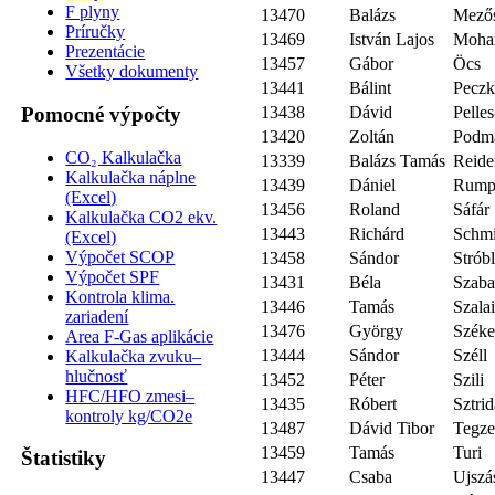
F plyny
13470
Balázs
Mező
Príručky
13469
István Lajos
Moha
Prezentácie
13457
Gábor
Öcs
Všetky dokumenty
13441
Bálint
Pecz
Pomocné výpočty
13438
Dávid
Pelle
13420
Zoltán
Podm
CO₂ Kalkulačka
13339
Balázs Tamás
Reide
Kalkulačka náplne
13439
Dániel
Rump
(Excel)
13456
Roland
Sáfár
Kalkulačka CO2 ekv.
13443
Richárd
Schmi
(Excel)
Výpočet SCOP
13458
Sándor
Strób
Výpočet SPF
13431
Béla
Szaba
Kontrola klima.
13446
Tamás
Szala
zariadení
13476
György
Széke
Area F-Gas aplikácie
13444
Sándor
Széll
Kalkulačka zvuku–
hlučnosť
13452
Péter
Szili
HFC/HFO zmesi–
13435
Róbert
Sztrid
kontroly kg/CO2e
13487
Dávid Tibor
Tegz
13459
Tamás
Turi
Štatistiky
13447
Csaba
Ujszá