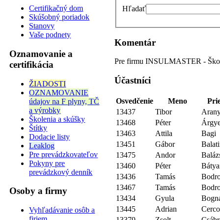
Certifikačný dom
Hľadať
Skúšobný poriadok
Stanovy
Vaše podnety
Komentár
Oznamovanie a
Pre firmu INSULMASTER - Škol
certifikácia
Účastníci
ŽIADOSTI
OZNAMOVANIE
Osvedčenie
Meno
Pri
údajov na F plyny, TČ
a výrobky
13437
Tibor
Arany
Školenia a skúšky
13468
Péter
Árgye
Štítky
13463
Attila
Bagi
Dodacie listy
13451
Gábor
Balat
Leaklog
Pre prevádzkovateľov
13475
Andor
Baláz
Pokyny pre
13460
Péter
Bátya
prevádzkový denník
13436
Tamás
Bodro
13467
Tamás
Bodro
Osoby a firmy
13434
Gyula
Bogn
13445
Adrian
Cerco
Vyhľadávanie osôb a
firiem
13379
Zsolt
Csábr