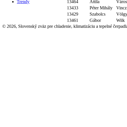
13464
Attila
Város
Trendy
13433
Péter Mihály
Vincz
13429
Szabolcs
Völgy
13461
Gábor
Wilk
© 2026, Slovenský zväz pre chladenie, klimatizáciu a tepelné čerpadl