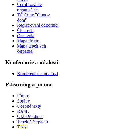
Certifikované
organizácie
TČ firmy "Obnov
dom"
Registrovaní odborníci
Členovia
Ocenenia
Mapa firiem
Mapa tepelných
čerpadiel
Konferencie a udalosti
Konferencie a udalosti
E-learning a pomoc
Fórum
Správy
Učebné texty
RA4L
GIZ-Proklima
Tepelné čerpadlá
Testy