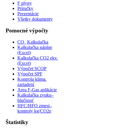
F plyny
Príručky
Prezentácie
Všetky dokumenty
Pomocné výpočty
CO₂ Kalkulačka
Kalkulačka náplne
(Excel)
Kalkulačka CO2 ekv.
(Excel)
Výpočet SCOP
Výpočet SPF
Kontrola klima.
zariadení
Area F-Gas aplikácie
Kalkulačka zvuku–
hlučnosť
HFC/HFO zmesi–
kontroly kg/CO2e
Štatistiky