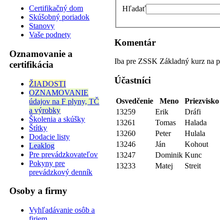
Certifikačný dom
Hľadať
Skúšobný poriadok
Stanovy
Vaše podnety
Komentár
Oznamovanie a
Iba pre ZSSK Základný kurz na p
certifikácia
Účastníci
ŽIADOSTI
OZNAMOVANIE
Osvedčenie
Meno
Priezvisko
údajov na F plyny, TČ
a výrobky
13259
Erik
Dráfi
Školenia a skúšky
13261
Tomas
Halada
Štítky
13260
Peter
Hulala
Dodacie listy
13246
Ján
Kohout
Leaklog
Pre prevádzkovateľov
13247
Dominik
Kunc
Pokyny pre
13233
Matej
Streit
prevádzkový denník
Osoby a firmy
Vyhľadávanie osôb a
firiem