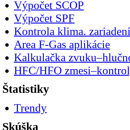
Výpočet SCOP
Výpočet SPF
Kontrola klima. zariaden
Area F-Gas aplikácie
Kalkulačka zvuku–hlučn
HFC/HFO zmesi–kontro
Štatistiky
Trendy
Skúška