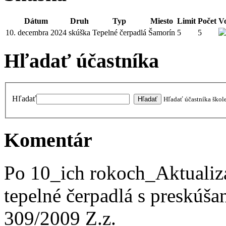
Dátum
Druh
Typ
Miesto
Limit
Počet
V
10. decembra 2024
skúška
Tepelné čerpadlá
Šamorín
5
5
Hľadať účastníka
Hľadať
Hľadať účastníka škol
Komentár
Po 10_ich rokoch_Aktualiza
tepelné čerpadlá s preskúš
309/2009 Z.z.