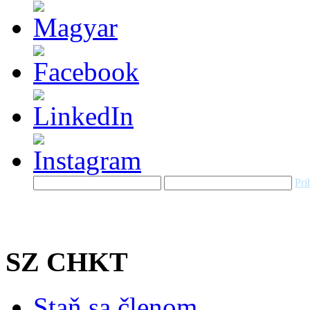
Pri
SZ CHKT
Staň sa členom