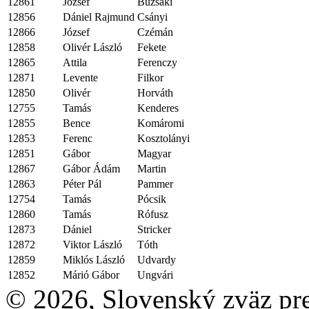
12861
József
Buzsáki
12856
Dániel Rajmund
Csányi
12866
József
Czémán
12858
Olivér László
Fekete
12865
Attila
Ferenczy
12871
Levente
Filkor
12850
Olivér
Horváth
12755
Tamás
Kenderes
12855
Bence
Komáromi
12853
Ferenc
Kosztolányi
12851
Gábor
Magyar
12867
Gábor Ádám
Martin
12863
Péter Pál
Pammer
12754
Tamás
Pócsik
12860
Tamás
Rófusz
12873
Dániel
Stricker
12872
Viktor László
Tóth
12859
Miklós László
Udvardy
12852
Márió Gábor
Ungvári
© 2026, Slovenský zväz pre 