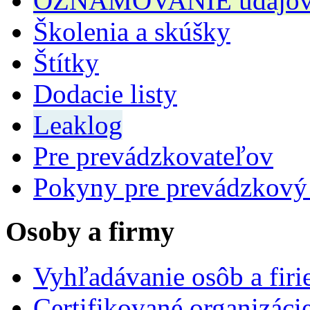
OZNAMOVANIE údajov n
Školenia a skúšky
Štítky
Dodacie listy
Leaklog
Pre prevádzkovateľov
Pokyny pre prevádzkový
Osoby a firmy
Vyhľadávanie osôb a fir
Certifikované organizáci