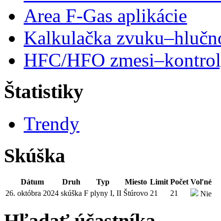
Area F-Gas aplikácie
Kalkulačka zvuku–hlučn
HFC/HFO zmesi–kontro
Štatistiky
Trendy
Skúška
Dátum
Druh
Typ
Miesto
Limit
Počet
Voľné
26. októbra 2024
skúška
F plyny I, II
Štúrovo
21
21
Nie
Hľadať účastníka