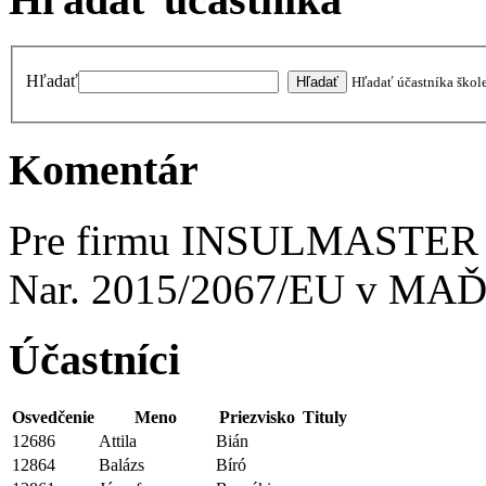
Hľadať
Hľadať účastníka škol
Komentár
Pre firmu INSULMASTER - S
Nar. 2015/2067/EU v M
Účastníci
Osvedčenie
Meno
Priezvisko
Tituly
12686
Attila
Bián
12864
Balázs
Bíró