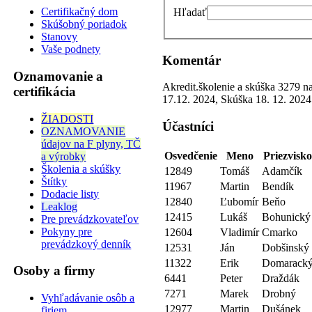
Certifikačný dom
Hľadať
Skúšobný poriadok
Stanovy
Vaše podnety
Komentár
Oznamovanie a
Akredit.školenie a skúška 3279 n
certifikácia
17.12. 2024, Skúška 18. 12. 2024
ŽIADOSTI
Účastníci
OZNAMOVANIE
údajov na F plyny, TČ
Osvedčenie
Meno
Priezvisk
a výrobky
Školenia a skúšky
12849
Tomáš
Adamčík
Štítky
11967
Martin
Bendík
Dodacie listy
12840
Ľubomír
Beňo
Leaklog
12415
Lukáš
Bohunický
Pre prevádzkovateľov
Pokyny pre
12604
Vladimír
Cmarko
prevádzkový denník
12531
Ján
Dobšinský
11322
Erik
Domarack
Osoby a firmy
6441
Peter
Draždák
7271
Marek
Drobný
Vyhľadávanie osôb a
12977
Martin
Dušánek
firiem