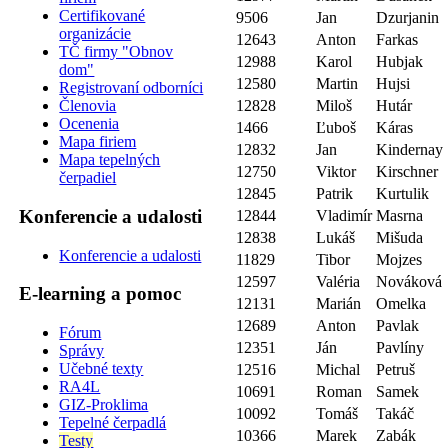
Certifikované
9506
Jan
Dzurjanin
organizácie
12643
Anton
Farkas
TČ firmy "Obnov
12988
Karol
Hubjak
dom"
12580
Martin
Hujsi
Registrovaní odborníci
12828
Miloš
Hutár
Členovia
Ocenenia
1466
Ľuboš
Káras
Mapa firiem
12832
Jan
Kindernay
Mapa tepelných
12750
Viktor
Kirschner
čerpadiel
12845
Patrik
Kurtulik
Konferencie a udalosti
12844
Vladimír
Masrna
12838
Lukáš
Mišuda
Konferencie a udalosti
11829
Tibor
Mojzes
12597
Valéria
Nováková
E-learning a pomoc
12131
Marián
Omelka
12689
Anton
Pavlak
Fórum
12351
Ján
Pavlíny
Správy
Učebné texty
12516
Michal
Petruš
RA4L
10691
Roman
Samek
GIZ-Proklima
10092
Tomáš
Takáč
Tepelné čerpadlá
10366
Marek
Zabák
Testy