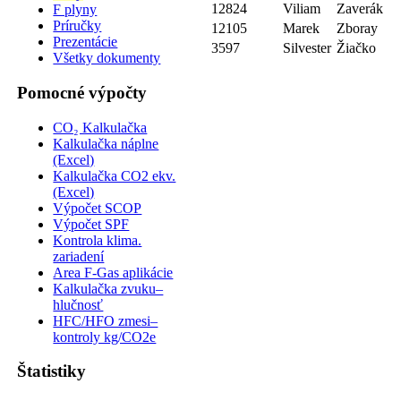
12824
Viliam
Zaverák
F plyny
Príručky
12105
Marek
Zboray
Prezentácie
3597
Silvester
Žiačko
Všetky dokumenty
Pomocné výpočty
CO₂ Kalkulačka
Kalkulačka náplne
(Excel)
Kalkulačka CO2 ekv.
(Excel)
Výpočet SCOP
Výpočet SPF
Kontrola klima.
zariadení
Area F-Gas aplikácie
Kalkulačka zvuku–
hlučnosť
HFC/HFO zmesi–
kontroly kg/CO2e
Štatistiky