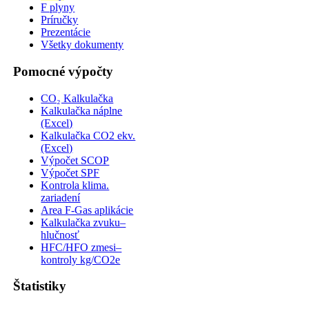
F plyny
Príručky
Prezentácie
Všetky dokumenty
Pomocné výpočty
CO₂ Kalkulačka
Kalkulačka náplne
(Excel)
Kalkulačka CO2 ekv.
(Excel)
Výpočet SCOP
Výpočet SPF
Kontrola klima.
zariadení
Area F-Gas aplikácie
Kalkulačka zvuku–
hlučnosť
HFC/HFO zmesi–
kontroly kg/CO2e
Štatistiky