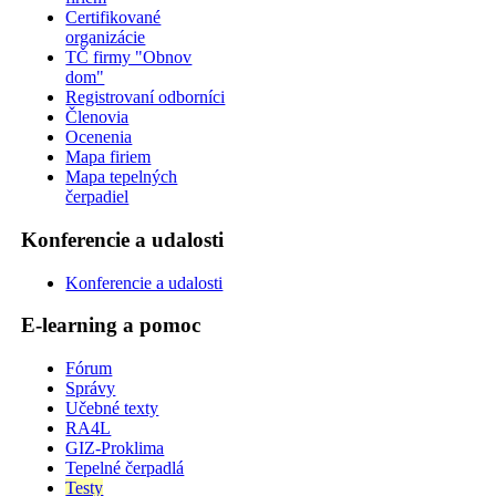
Certifikované
organizácie
TČ firmy "Obnov
dom"
Registrovaní odborníci
Členovia
Ocenenia
Mapa firiem
Mapa tepelných
čerpadiel
Konferencie a udalosti
Konferencie a udalosti
E-learning a pomoc
Fórum
Správy
Učebné texty
RA4L
GIZ-Proklima
Tepelné čerpadlá
Testy