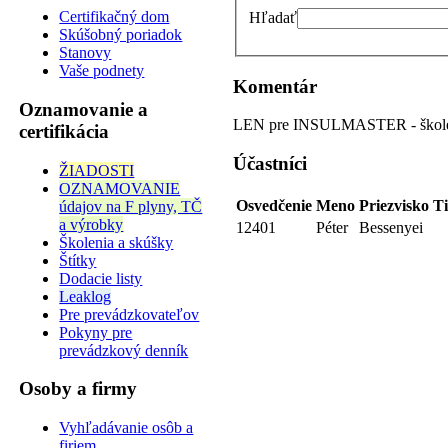
Certifikačný dom
Hľadať
Skúšobný poriadok
Stanovy
Vaše podnety
Komentár
Oznamovanie a
LEN pre INSULMASTER - školeni
certifikácia
Účastníci
ŽIADOSTI
OZNAMOVANIE
Osvedčenie
Meno
Priezvisko
Ti
údajov na F plyny, TČ
a výrobky
12401
Péter
Bessenyei
Školenia a skúšky
Štítky
Dodacie listy
Leaklog
Pre prevádzkovateľov
Pokyny pre
prevádzkový denník
Osoby a firmy
Vyhľadávanie osôb a
firiem