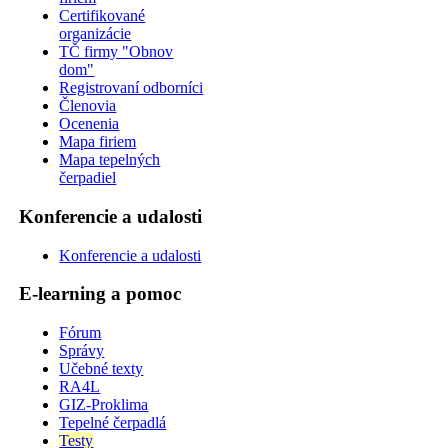
Certifikované
organizácie
TČ firmy "Obnov
dom"
Registrovaní odborníci
Členovia
Ocenenia
Mapa firiem
Mapa tepelných
čerpadiel
Konferencie a udalosti
Konferencie a udalosti
E-learning a pomoc
Fórum
Správy
Učebné texty
RA4L
GIZ-Proklima
Tepelné čerpadlá
Testy