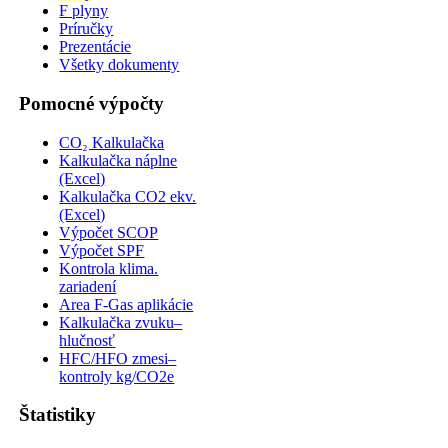
F plyny
Príručky
Prezentácie
Všetky dokumenty
Pomocné výpočty
CO₂ Kalkulačka
Kalkulačka náplne
(Excel)
Kalkulačka CO2 ekv.
(Excel)
Výpočet SCOP
Výpočet SPF
Kontrola klima.
zariadení
Area F-Gas aplikácie
Kalkulačka zvuku–
hlučnosť
HFC/HFO zmesi–
kontroly kg/CO2e
Štatistiky