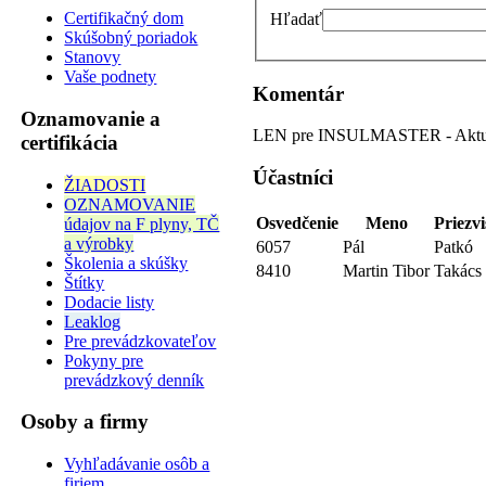
Certifikačný dom
Hľadať
Skúšobný poriadok
Stanovy
Vaše podnety
Komentár
Oznamovanie a
LEN pre INSULMASTER - Aktual
certifikácia
Účastníci
ŽIADOSTI
OZNAMOVANIE
Osvedčenie
Meno
Priezv
údajov na F plyny, TČ
a výrobky
6057
Pál
Patkó
Školenia a skúšky
8410
Martin Tibor
Takács
Štítky
Dodacie listy
Leaklog
Pre prevádzkovateľov
Pokyny pre
prevádzkový denník
Osoby a firmy
Vyhľadávanie osôb a
firiem