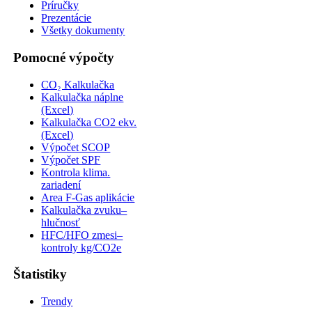
Príručky
Prezentácie
Všetky dokumenty
Pomocné výpočty
CO₂ Kalkulačka
Kalkulačka náplne
(Excel)
Kalkulačka CO2 ekv.
(Excel)
Výpočet SCOP
Výpočet SPF
Kontrola klima.
zariadení
Area F-Gas aplikácie
Kalkulačka zvuku–
hlučnosť
HFC/HFO zmesi–
kontroly kg/CO2e
Štatistiky
Trendy