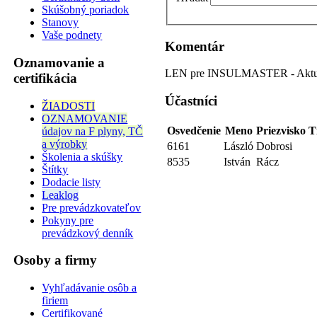
Skúšobný poriadok
Stanovy
Vaše podnety
Komentár
Oznamovanie a
LEN pre INSULMASTER - Aktual
certifikácia
Účastníci
ŽIADOSTI
OZNAMOVANIE
Osvedčenie
Meno
Priezvisko
T
údajov na F plyny, TČ
a výrobky
6161
László
Dobrosi
Školenia a skúšky
8535
István
Rácz
Štítky
Dodacie listy
Leaklog
Pre prevádzkovateľov
Pokyny pre
prevádzkový denník
Osoby a firmy
Vyhľadávanie osôb a
firiem
Certifikované