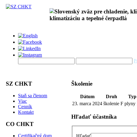
P
SZ CHKT
Školenie
Staň sa členom
Dátum
Druh
Typ
Viac
23. marca 2024
školenie
F plyny I
Cenník
Kontakt
Hľadať účastníka
CO CHKT
Certifikačný dom
Hľadať