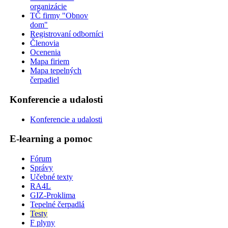
organizácie
TČ firmy "Obnov
dom"
Registrovaní odborníci
Členovia
Ocenenia
Mapa firiem
Mapa tepelných
čerpadiel
Konferencie a udalosti
Konferencie a udalosti
E-learning a pomoc
Fórum
Správy
Učebné texty
RA4L
GIZ-Proklima
Tepelné čerpadlá
Testy
F plyny