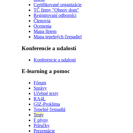
Certifikované organizácie
TČ firmy "Obnov dom"
Registrovaní odborníci
Členovia
Ocenenia
Mapa firiem
Mapa tepelných čerpadiel
Konferencie a udalosti
Konferencie a udalosti
E-learning a pomoc
Fórum
Správy
Učebné texty
RA4L
GIZ-Proklima
Tepelné čerpadlá
Testy
F plyny
Príručky
Prezentácie