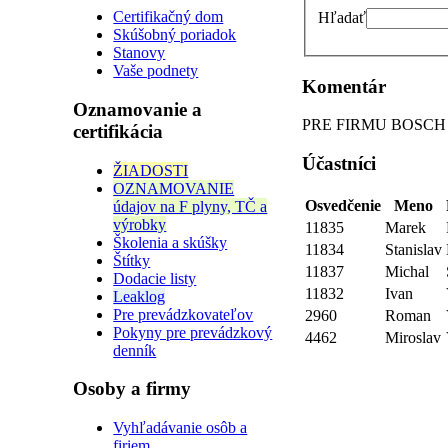
Certifikačný dom
Hľadať
Skúšobný poriadok
Stanovy
Vaše podnety
Komentár
Oznamovanie a
PRE FIRMU BOSCH - Zá
certifikácia
Účastníci
ŽIADOSTI
OZNAMOVANIE
Osvedčenie
Meno
údajov na F plyny, TČ a
výrobky
11835
Marek
Školenia a skúšky
11834
Stanislav
Štítky
11837
Michal
Dodacie listy
11832
Ivan
Leaklog
Pre prevádzkovateľov
2960
Roman
Pokyny pre prevádzkový
4462
Miroslav
denník
Osoby a firmy
Vyhľadávanie osôb a
firiem