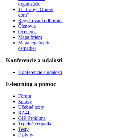
organizácie
TČ firmy "Obnov
dom"
Registrovaní odborníci
Členovia
Ocenenia
Mapa firiem
Mapa tepelných
čerpadiel
Konferencie a udalosti
Konferencie a udalosti
E-learning a pomoc
Fórum
Správy
Učebné texty
RA4L
GIZ-Proklima
Tepelné čerpadlá
Testy
F plyny