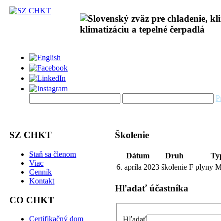
P
SZ CHKT
Školenie
Staň sa členom
Dátum
Druh
Ty
Viac
6. apríla 2023
školenie
F plyny 
Cenník
Kontakt
Hľadať účastníka
CO CHKT
Certifikačný dom
Hľadať