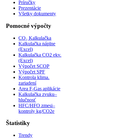
Príručky
Prezentácie
Všetky dokumenty
Pomocné výpočty
CO₂ Kalkulačka
Kalkulačka náplne
(Excel)
Kalkulačka CO2 ekv.
(Excel)
Výpočet SCOP
Výpočet SPF
Kontrola klima.
zariadení
Area F-Gas aplikácie
Kalkulačka zvuku–
hlučnosť
HFC/HFO zmesi–
kontroly kg/CO2e
Štatistiky
Trendy