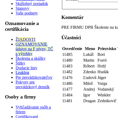
Skúšobný poriadok
Stanovy
Vaše podnety
Komentár
Oznamovanie a
PRE FIRMU DPB Školenie na kat
certifikácia
Účastníci
ŽIADOSTI
OZNAMOVANIE
Osvedčenie
Meno
Priezvisko
údajov na F plyny, TČ
a výrobky
11485
Lukáš
Bori
Školenia a skúšky
11480
Martin
Forró
Štítky
11483
Róbert
Hrdý
Dodacie listy
11482
Zdenko
Hudák
Leaklog
Pre prevádzkovateľov
11476
Ľudovít
Jáger
Pokyny pre
11486
Miloš
Varga
prevádzkový denník
11477
Andrej
Vodanský
11484
Igor
Winkler
Osoby a firmy
11481
Dragan
Zednikovič
Vyhľadávanie osôb a
firiem
Certifikované