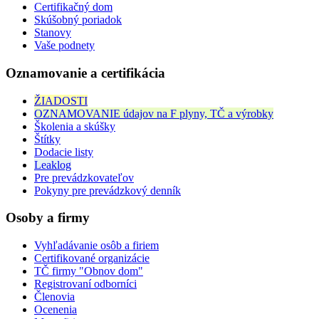
Certifikačný dom
Skúšobný poriadok
Stanovy
Vaše podnety
Oznamovanie a certifikácia
ŽIADOSTI
OZNAMOVANIE údajov na F plyny, TČ a výrobky
Školenia a skúšky
Štítky
Dodacie listy
Leaklog
Pre prevádzkovateľov
Pokyny pre prevádzkový denník
Osoby a firmy
Vyhľadávanie osôb a firiem
Certifikované organizácie
TČ firmy "Obnov dom"
Registrovaní odborníci
Členovia
Ocenenia