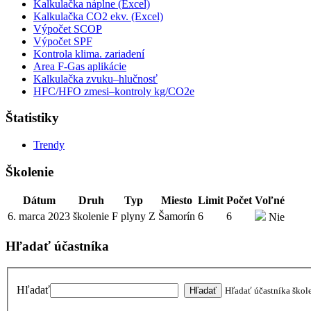
Kalkulačka náplne (Excel)
Kalkulačka CO2 ekv. (Excel)
Výpočet SCOP
Výpočet SPF
Kontrola klima. zariadení
Area F-Gas aplikácie
Kalkulačka zvuku–hlučnosť
HFC/HFO zmesi–kontroly kg/CO2e
Štatistiky
Trendy
Školenie
Dátum
Druh
Typ
Miesto
Limit
Počet
Voľné
6. marca 2023
školenie
F plyny Z
Šamorín
6
6
Nie
Hľadať účastníka
Hľadať
Hľadať účastníka škol