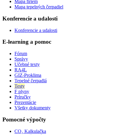
Mapa firiem
Mapa tepelných čerpadiel
Konferencie a udalosti
Konferencie a udalosti
E-learning a pomoc
Fórum
Správy
Učebné texty
RA4L
GIZ-Proklima
Tepelné čerpadlá
Testy
F plyny
Príručky
Prezentácie
Všetky dokumenty
Pomocné výpočty
CO₂ Kalkulačka