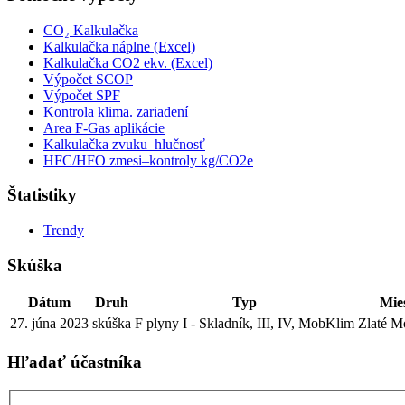
CO₂ Kalkulačka
Kalkulačka náplne (Excel)
Kalkulačka CO2 ekv. (Excel)
Výpočet SCOP
Výpočet SPF
Kontrola klima. zariadení
Area F-Gas aplikácie
Kalkulačka zvuku–hlučnosť
HFC/HFO zmesi–kontroly kg/CO2e
Štatistiky
Trendy
Skúška
Dátum
Druh
Typ
Mie
27. júna 2023
skúška
F plyny I - Skladník, III, IV, MobKlim
Zlaté M
Hľadať účastníka