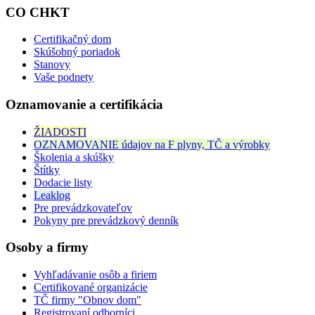
CO CHKT
Certifikačný dom
Skúšobný poriadok
Stanovy
Vaše podnety
Oznamovanie a certifikácia
ŽIADOSTI
OZNAMOVANIE údajov na F plyny, TČ a výrobky
Školenia a skúšky
Štítky
Dodacie listy
Leaklog
Pre prevádzkovateľov
Pokyny pre prevádzkový denník
Osoby a firmy
Vyhľadávanie osôb a firiem
Certifikované organizácie
TČ firmy "Obnov dom"
Registrovaní odborníci