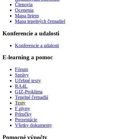
Členovia
Ocenenia
Mapa firiem
Mapa tepelných čerpadiel
Konferencie a udalosti
Konferencie a udalosti
E-learning a pomoc
Fórum
Správy
Učebné texty
RA4L
GIZ-Proklima
Tepelné čerpadlá
Testy
F plyny
Príručky
Prezentácie
Všetky dokumenty
Pomocné výpočty