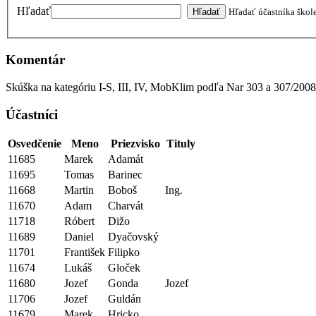
Hľadať
Hľadať účastníka škol
Komentár
Skúška na kategóriu I-S, III, IV, MobKlim podľa Nar 303 a 307/20
Účastníci
Osvedčenie
Meno
Priezvisko
Tituly
11685
Marek
Adamát
11695
Tomas
Barinec
11668
Martin
Boboš
Ing.
11670
Adam
Charvát
11718
Róbert
Dižo
11689
Daniel
Dyačovský
11701
František
Filipko
11674
Lukáš
Gloček
11680
Jozef
Gonda
Jozef
11706
Jozef
Guldán
11679
Marek
Hricko