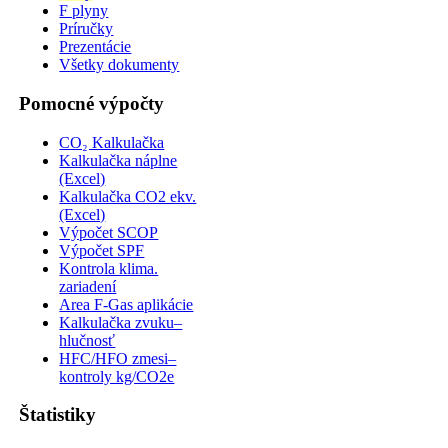
F plyny
Príručky
Prezentácie
Všetky dokumenty
Pomocné výpočty
CO₂ Kalkulačka
Kalkulačka náplne
(Excel)
Kalkulačka CO2 ekv.
(Excel)
Výpočet SCOP
Výpočet SPF
Kontrola klima.
zariadení
Area F-Gas aplikácie
Kalkulačka zvuku–
hlučnosť
HFC/HFO zmesi–
kontroly kg/CO2e
Štatistiky