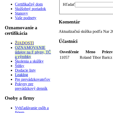
Certifikačný dom
Hľadať
Skúšobný poriadok
Stanovy
Vaše podnety
Komentár
Oznamovanie a
Aktualizačná skúška podľa Nar 
certifikácia
Účastníci
ŽIADOSTI
OZNAMOVANIE
Osvedčenie
Meno
Priezv
údajov na F plyny, TČ
a výrobky
11057
Roland Tibor
Baricz
Školenia a skúšky
Štítky
Dodacie listy
Leaklog
Pre prevádzkovateľov
Pokyny pre
prevádzkový denník
Osoby a firmy
Vyhľadávanie osôb a
firiem