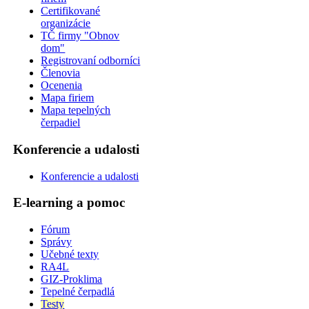
Certifikované
organizácie
TČ firmy "Obnov
dom"
Registrovaní odborníci
Členovia
Ocenenia
Mapa firiem
Mapa tepelných
čerpadiel
Konferencie a udalosti
Konferencie a udalosti
E-learning a pomoc
Fórum
Správy
Učebné texty
RA4L
GIZ-Proklima
Tepelné čerpadlá
Testy