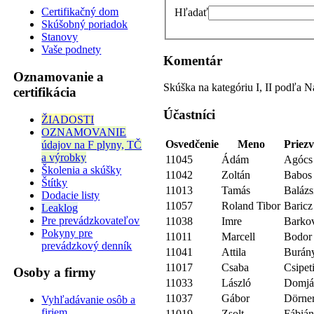
Certifikačný dom
Hľadať
Skúšobný poriadok
Stanovy
Vaše podnety
Komentár
Oznamovanie a
Skúška na kategóriu I, II podľa
certifikácia
Účastníci
ŽIADOSTI
OZNAMOVANIE
Osvedčenie
Meno
Priezv
údajov na F plyny, TČ
a výrobky
11045
Ádám
Agócs
Školenia a skúšky
11042
Zoltán
Babos
Štítky
11013
Tamás
Balázs
Dodacie listy
11057
Roland Tibor
Baricz
Leaklog
Pre prevádzkovateľov
11038
Imre
Barkov
Pokyny pre
11011
Marcell
Bodor
prevádzkový denník
11041
Attila
Burán
11017
Csaba
Csipet
Osoby a firmy
11033
László
Domjá
11037
Gábor
Dörne
Vyhľadávanie osôb a
firiem
11019
Zsolt
Fábiá