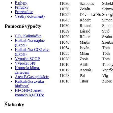
F plyny
11036
Szabolcs
Schek
Príručky
11050
Zoltán
Schmi
Prezentácie
11025
Dávid László
Serleg
Všetky dokumenty
11043
Róbert
Simon
Pomocné výpočty
11030
Roland
Simon
11039
László
Sütő
CO₂ Kalkulačka
11020
Róbert
Szabó
Kalkulačka náplne
11046
Martin
Szerbi
(Excel)
11054
István
Tóth
Kalkulačka CO2 ekv.
11055
Milán
Tóth
(Excel)
Výpočet SCOP
11028
Zsolt
Tóth
Výpočet SPF
11010
Attila
Tubol
Kontrola klima.
11012
András
Vedrőd
zariadení
11053
Pál
Vig
Area F-Gas aplikácie
11016
Tibor
Zubik
Kalkulačka zvuku–
hlučnosť
HFC/HFO zmesi–
kontroly kg/CO2e
Štatistiky