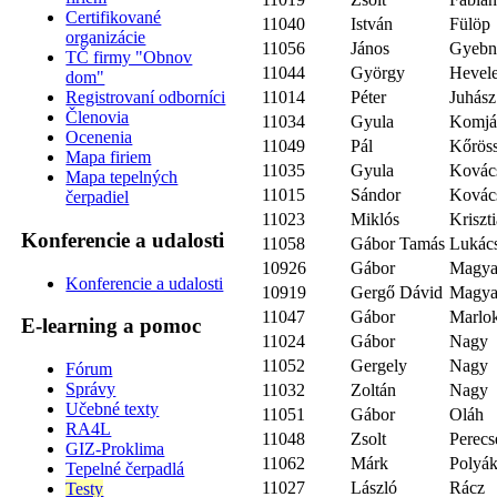
Certifikované
11040
István
Fülöp
organizácie
11056
János
Gyebn
TČ firmy "Obnov
11044
György
Hevel
dom"
11014
Péter
Juhász
Registrovaní odborníci
Členovia
11034
Gyula
Komjá
Ocenenia
11049
Pál
Kőrös
Mapa firiem
11035
Gyula
Kovác
Mapa tepelných
11015
Sándor
Kovác
čerpadiel
11023
Miklós
Kriszt
Konferencie a udalosti
11058
Gábor Tamás
Lukác
10926
Gábor
Magya
Konferencie a udalosti
10919
Gergő Dávid
Magya
11047
Gábor
Marlo
E-learning a pomoc
11024
Gábor
Nagy
11052
Gergely
Nagy
Fórum
Správy
11032
Zoltán
Nagy
Učebné texty
11051
Gábor
Oláh
RA4L
11048
Zsolt
Perecs
GIZ-Proklima
11062
Márk
Polyá
Tepelné čerpadlá
11027
László
Rácz
Testy