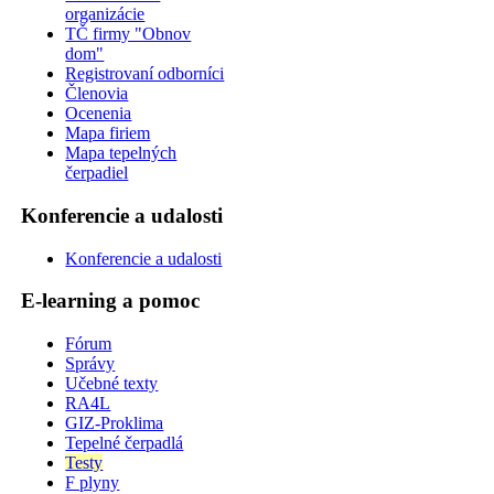
organizácie
TČ firmy "Obnov
dom"
Registrovaní odborníci
Členovia
Ocenenia
Mapa firiem
Mapa tepelných
čerpadiel
Konferencie a udalosti
Konferencie a udalosti
E-learning a pomoc
Fórum
Správy
Učebné texty
RA4L
GIZ-Proklima
Tepelné čerpadlá
Testy
F plyny