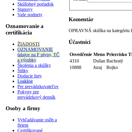
Skúšobný poriadok
Stanovy
Vaše podnety
Komentár
Oznamovanie a
OPRAVNÁ skúška na kategóriu I-
certifikácia
Účastníci
ŽIADOSTI
OZNAMOVANIE
Osvedčenie
Meno
Priezvisko
T
údajov na F plyny, TČ
a výrobky
4310
Dušan
Bachratý
Školenia a skúšky
10888
Juraj
Bojko
Štítky
Dodacie listy
Leaklog
Pre prevádzkovateľov
Pokyny pre
prevádzkový denník
Osoby a firmy
Vyhľadávanie osôb a
firiem
Certifikované