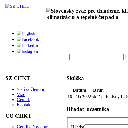
P
SZ CHKT
Skúška
Staň sa členom
Dátum
Druh
Viac
16. júla 2022
skúška
F plyny I - 
Cenník
Kontakt
Hľadať účastníka
CO CHKT
Certifikačný dom
Hľadať