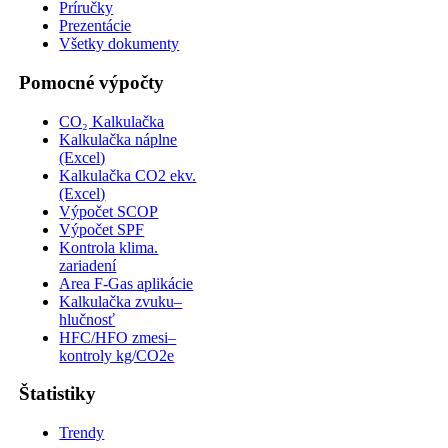
Príručky
Prezentácie
Všetky dokumenty
Pomocné výpočty
CO₂ Kalkulačka
Kalkulačka náplne
(Excel)
Kalkulačka CO2 ekv.
(Excel)
Výpočet SCOP
Výpočet SPF
Kontrola klima.
zariadení
Area F-Gas aplikácie
Kalkulačka zvuku–
hlučnosť
HFC/HFO zmesi–
kontroly kg/CO2e
Štatistiky
Trendy