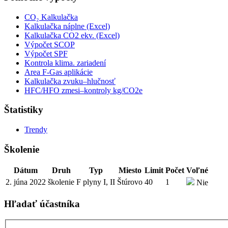
CO₂ Kalkulačka
Kalkulačka náplne (Excel)
Kalkulačka CO2 ekv. (Excel)
Výpočet SCOP
Výpočet SPF
Kontrola klima. zariadení
Area F-Gas aplikácie
Kalkulačka zvuku–hlučnosť
HFC/HFO zmesi–kontroly kg/CO2e
Štatistiky
Trendy
Školenie
Dátum
Druh
Typ
Miesto
Limit
Počet
Voľné
2. júna 2022
školenie
F plyny I, II
Štúrovo
40
1
Nie
Hľadať účastníka