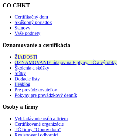
CO CHKT
Certifikačný dom
Skúšobný poriadok
Stanovy
Vaše podnety
Oznamovanie a certifikácia
ŽIADOSTI
OZNAMOVANIE údajov na F plyny, TČ a výrobky
Školenia a skúšky
Štítky
Dodacie listy
Leaklog
Pre prevádzkovateľov
Pokyny pre prevádzkový denník
Osoby a firmy
Vyhľadávanie osôb a firiem
Certifikované organizácie
TČ firmy "Obnov dom"
Registrovaní odborníci