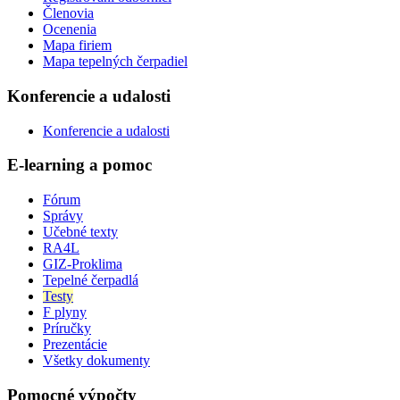
Členovia
Ocenenia
Mapa firiem
Mapa tepelných čerpadiel
Konferencie a udalosti
Konferencie a udalosti
E-learning a pomoc
Fórum
Správy
Učebné texty
RA4L
GIZ-Proklima
Tepelné čerpadlá
Testy
F plyny
Príručky
Prezentácie
Všetky dokumenty
Pomocné výpočty