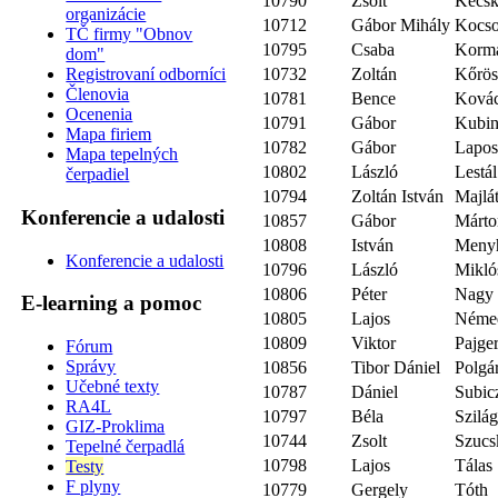
10790
Zsolt
Kecsk
organizácie
10712
Gábor Mihály
Kocso
TČ firmy "Obnov
10795
Csaba
Korm
dom"
10732
Zoltán
Kőrö
Registrovaní odborníci
Členovia
10781
Bence
Ková
Ocenenia
10791
Gábor
Kubin
Mapa firiem
10782
Gábor
Lapos
Mapa tepelných
10802
László
Lestál
čerpadiel
10794
Zoltán István
Majlá
Konferencie a udalosti
10857
Gábor
Márto
10808
István
Menyh
Konferencie a udalosti
10796
László
Mikló
10806
Péter
Nagy
E-learning a pomoc
10805
Lajos
Néme
10809
Viktor
Pajge
Fórum
Správy
10856
Tibor Dániel
Polgá
Učebné texty
10787
Dániel
Subic
RA4L
10797
Béla
Szilág
GIZ-Proklima
10744
Zsolt
Szucs
Tepelné čerpadlá
10798
Lajos
Tálas
Testy
F plyny
10779
Gergely
Tóth