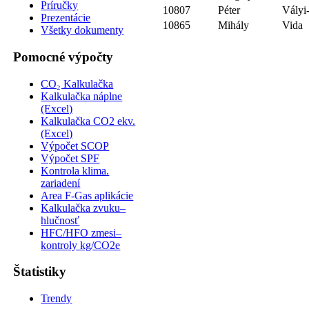
Príručky
10807
Péter
Vályi
Prezentácie
10865
Mihály
Vida
Všetky dokumenty
Pomocné výpočty
CO₂ Kalkulačka
Kalkulačka náplne
(Excel)
Kalkulačka CO2 ekv.
(Excel)
Výpočet SCOP
Výpočet SPF
Kontrola klima.
zariadení
Area F-Gas aplikácie
Kalkulačka zvuku–
hlučnosť
HFC/HFO zmesi–
kontroly kg/CO2e
Štatistiky
Trendy