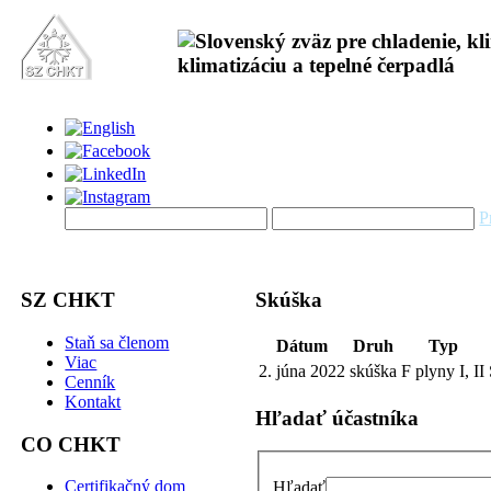
P
SZ CHKT
Skúška
Staň sa členom
Dátum
Druh
Typ
Viac
2. júna 2022
skúška
F plyny I, II
Cenník
Kontakt
Hľadať účastníka
CO CHKT
Certifikačný dom
Hľadať