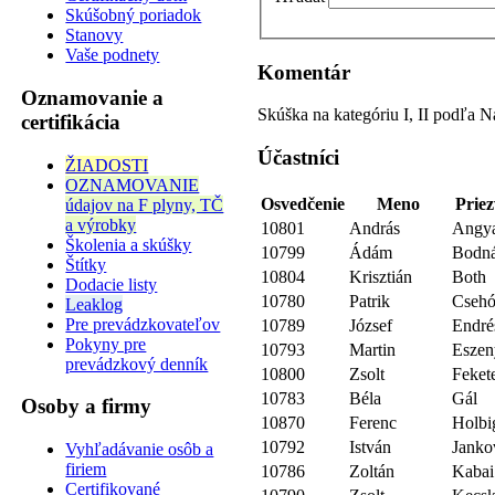
Skúšobný poriadok
Stanovy
Vaše podnety
Komentár
Oznamovanie a
Skúška na kategóriu I, II podľa
certifikácia
Účastníci
ŽIADOSTI
OZNAMOVANIE
Osvedčenie
Meno
Priez
údajov na F plyny, TČ
a výrobky
10801
András
Angy
Školenia a skúšky
10799
Ádám
Bodn
Štítky
10804
Krisztián
Both
Dodacie listy
10780
Patrik
Cseh
Leaklog
Pre prevádzkovateľov
10789
József
Endré
Pokyny pre
10793
Martin
Eszen
prevádzkový denník
10800
Zsolt
Feket
10783
Béla
Gál
Osoby a firmy
10870
Ferenc
Holbi
10792
István
Janko
Vyhľadávanie osôb a
firiem
10786
Zoltán
Kabai
Certifikované